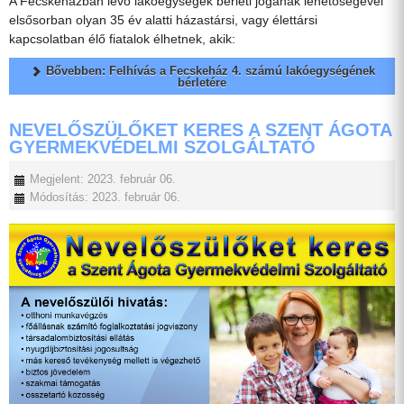
A Fecskeházban lévő lakóegységek bérleti jogának lehetőségével
elsősorban olyan 35 év alatti házastársi, vagy élettársi
kapcsolatban élő fiatalok élhetnek, akik:
Bővebben: Felhívás a Fecskeház 4. számú lakóegységének
bérletére
NEVELŐSZÜLŐKET KERES A SZENT ÁGOTA
GYERMEKVÉDELMI SZOLGÁLTATÓ
Megjelent: 2023. február 06.
Módosítás: 2023. február 06.