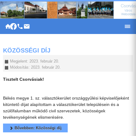
|
KÖZÖSSÉGI DÍJ
Megjelent: 2023. február 20.
Módosítás: 2023. február 20.
Tisztelt Csorvásiak!
Békés megye 1. sz. választókerület országgyűlési képviselőjeként
kitüntető díjat alapítottam a választókerület településein és a
szülőfalumban működő civil szervezetek, közösségek
tevékenységének elismerésére.
Bővebben: Közösségi díj