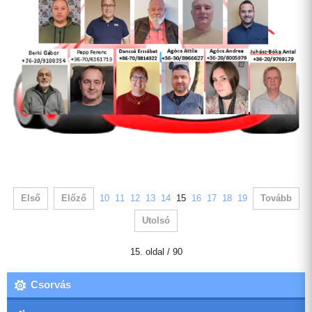
Első
Előző
10
11
12
13
14
15
16
17
18
19
Tovább
Utolsó
15. oldal / 90
Csorvás