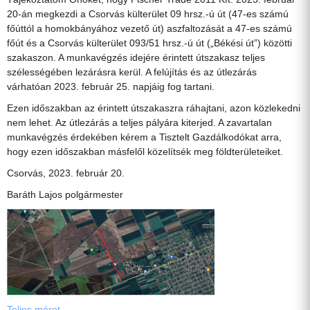
20-án megkezdi a Csorvás külterület 09 hrsz.-ú út (47-es számú
főúttól a homokbányához vezető út) aszfaltozását a 47-es számú
főút és a Csorvás külterület 093/51 hrsz.-ú út („Békési út”) közötti
szakaszon. A munkavégzés idejére érintett útszakasz teljes
szélességében lezárásra kerül. A felújítás és az útlezárás
várhatóan 2023. február 25. napjáig fog tartani.
Ezen időszakban az érintett útszakaszra ráhajtani, azon közlekedni
nem lehet. Az útlezárás a teljes pályára kiterjed. A zavartalan
munkavégzés érdekében kérem a Tisztelt Gazdálkodókat arra,
hogy ezen időszakban másfelől közelítsék meg földterületeiket.
Csorvás, 2023. február 20.
Baráth Lajos polgármester
Teljes méret