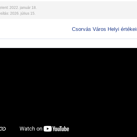
lent: 2022. január 18.
ítás: 2026. július 15.
Csorvás Város Helyi értékeir