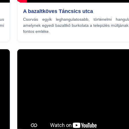
A bazaltköves Táncsics utca
kus
Csorvás egyik leghangulatosabb, történelmi hangul
lmi
amelynek egyedi bazaltkő burkolata a település múltjának
fontos emléke.