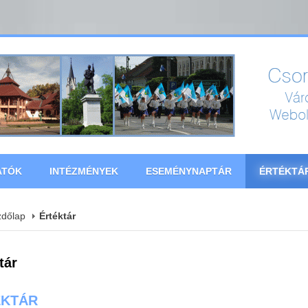
ATÓK
INTÉZMÉNYEK
ESEMÉNYNAPTÁR
ÉRTÉKTÁ
zdőlap
Értéktár
tár
ÉKTÁR