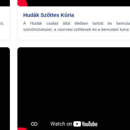
Hudák Szőttes Kúria
zó,
A Hudák család által életben tartott és bemuta
szövőművészet, a csorvási szőttesek és a bemutató kúria 