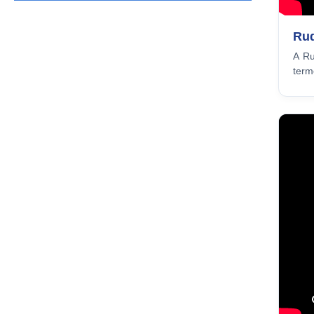
Rud
A Ru
term