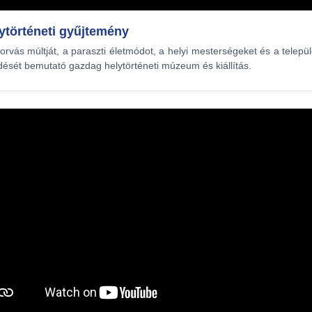
ytörténeti gyűjtemény
orvás múltját, a paraszti életmódot, a helyi mesterségeket és a telepü
ődését bemutató gazdag helytörténeti múzeum és kiállítás.