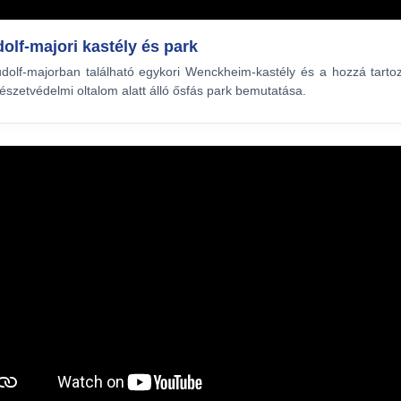
olf-majori kastély és park
dolf-majorban található egykori Wenckheim-kastély és a hozzá tarto
észetvédelmi oltalom alatt álló ősfás park bemutatása.