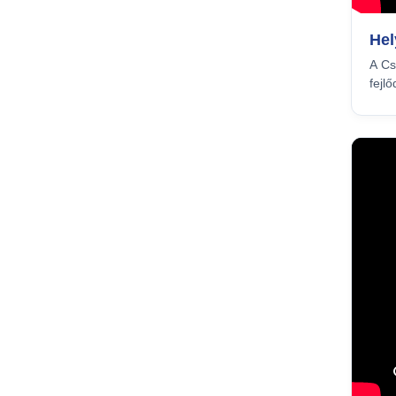
Hel
A Cs
fejl