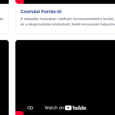
Csorvási Forrás-tó
lés
A település határában található természetvédelmi terület,
és a kikapcsolódás közkedvelt, festői környezetű helyszín