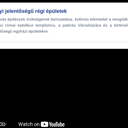
yi jelentőségű régi épületek
vás építészeti örökségének bemutatása, különös tekintettel a neogóti
usú római katolikus templomra, a patinás Városházára és a történe
ntőségű egyházi épületekre.