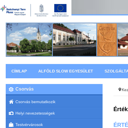
CÍMLAP
ALFÖLD SLOW EGYESÜLET
SZOLGÁLT
Csorvás
Ke
Csorvás bemutatkozik
Érték
Helyi nevezetességek
ÉRT
Testvérvárosok