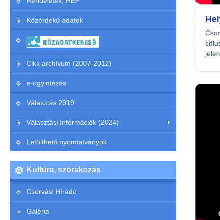
Rendeletek, HEP
Hel
Közérdekű adatok
Csor
stíl
jele
Cikk archívum (2007-2012)
e-ügyintézés
Választás 2019
Választási Információk (2024)
Letölthető nyomtatványok
Kultúra, szórakozás
Csorvási Híradó
Galéria