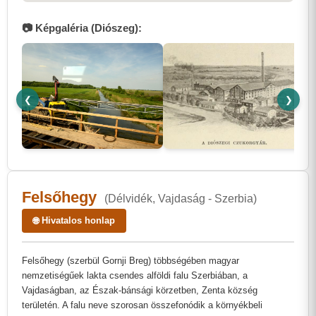
📷 Képgaléria (Diószeg):
❮
❯
Felsőhegy
(Délvidék, Vajdaság - Szerbia)
🌐 Hivatalos honlap
Felsőhegy (szerbül Gornji Breg) többségében magyar
nemzetiségűek lakta csendes alföldi falu Szerbiában, a
Vajdaságban, az Észak-bánsági körzetben, Zenta község
területén. A falu neve szorosan összefonódik a környékbeli