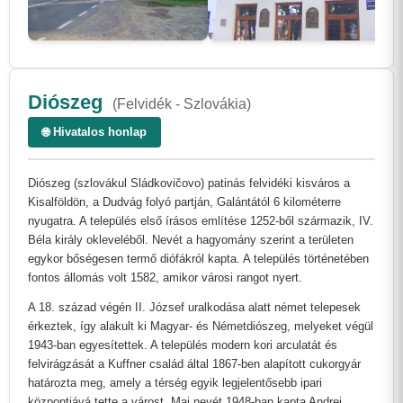
Diószeg
(Felvidék - Szlovákia)
🌐 Hivatalos honlap
Diószeg (szlovákul Sládkovičovo) patinás felvidéki kisváros a
Kisalföldön, a Dudvág folyó partján, Galántától 6 kilométerre
nyugatra. A település első írásos említése 1252-ből származik, IV.
Béla király okleveléből. Nevét a hagyomány szerint a területen
egykor bőségesen termő diófákról kapta. A település történetében
fontos állomás volt 1582, amikor városi rangot nyert.
A 18. század végén II. József uralkodása alatt német telepesek
érkeztek, így alakult ki Magyar- és Németdiószeg, melyeket végül
1943-ban egyesítettek. A település modern kori arculatát és
felvirágzását a Kuffner család által 1867-ben alapított cukorgyár
határozta meg, amely a térség egyik legjelentősebb ipari
központjává tette a várost. Mai nevét 1948-ban kapta Andrej