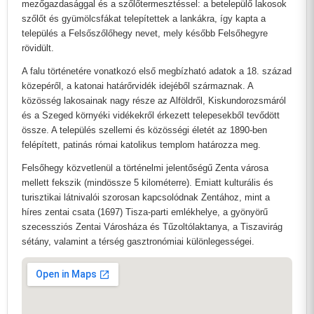
mezőgazdasággal és a szőlőtermesztéssel: a betelepülő lakosok
szőlőt és gyümölcsfákat telepítettek a lankákra, így kapta a
település a Felsőszőlőhegy nevet, mely később Felsőhegyre
rövidült.
A falu történetére vonatkozó első megbízható adatok a 18. század
közepéről, a katonai határőrvidék idejéből származnak. A
közösség lakosainak nagy része az Alföldről, Kiskundorozsmáról
és a Szeged környéki vidékekről érkezett telepesekből tevődött
össze. A település szellemi és közösségi életét az 1890-ben
felépített, patinás római katolikus templom határozza meg.
Felsőhegy közvetlenül a történelmi jelentőségű Zenta városa
mellett fekszik (mindössze 5 kilométerre). Emiatt kulturális és
turisztikai látnivalói szorosan kapcsolódnak Zentához, mint a
híres zentai csata (1697) Tisza-parti emlékhelye, a gyönyörű
szecessziós Zentai Városháza és Tűzoltólaktanya, a Tiszavirág
sétány, valamint a térség gasztronómiai különlegességei.