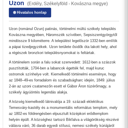
Uzon
(Erdély, Székelyföld - Kovászna megye)
🌐 Hivatalos honlap
Uzon (románul Ozun) patinás, történelmi múltú székely település
Kovászna megyében, Háromszék szívében, Sepsiszentgyörgytől
mindössze 9 kilométerre. A települést legelőször 1332-ben említik
a pápai tizedjegyzékek. Uzon területe ősidők óta lakott hely, ahol
a régészek bronzkori településnyomokat is feltártak.
A történelem során a falu sokat szenvedett: 1612-ben a szászok
pusztították, 1704-ben a labancok égették fel, majd kuruc
ostromok színhelye volt. Kiemelkedő történelmi eseménye, hogy
az 1848–49-es forradalom és szabadságharc idején, 1849. július
2-án az uzoni csatamezőn esett el Gábor Áron tüzérőrnagy, a
székely ágyúöntés legendás alakja.
A község kiemelkedő látnivalója a 19. századi eklektikus
Temesváry-kastély és a monumentális református templom, mely
az 1802-es földrengésben elpusztult középkori erődtemplom
helyén épült. A községhez tartozó Bikfalva a világörökség részévé
válásra váró, 36 darab egyedi stílusú, nemesi székely kúriájáról