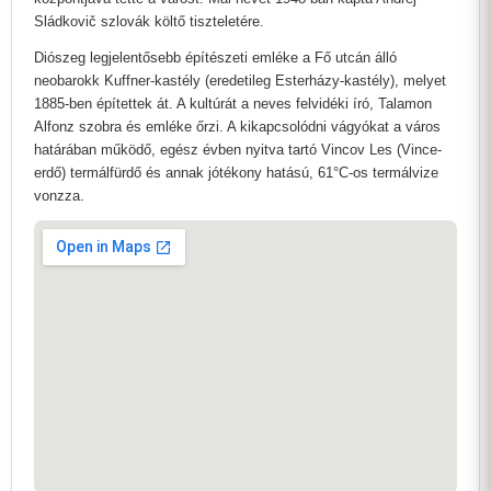
Sládkovič szlovák költő tiszteletére.
Diószeg legjelentősebb építészeti emléke a Fő utcán álló
neobarokk Kuffner-kastély (eredetileg Esterházy-kastély), melyet
1885-ben építettek át. A kultúrát a neves felvidéki író, Talamon
Alfonz szobra és emléke őrzi. A kikapcsolódni vágyókat a város
határában működő, egész évben nyitva tartó Vincov Les (Vince-
erdő) termálfürdő és annak jótékony hatású, 61°C-os termálvize
vonzza.