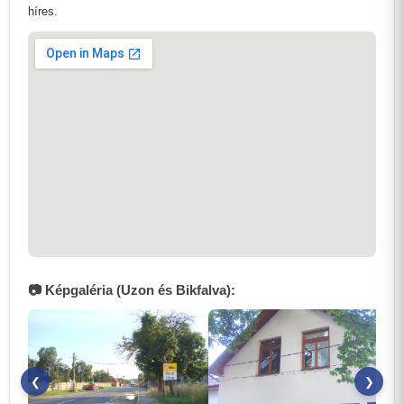
híres.
📷 Képgaléria (Uzon és Bikfalva):
❮
❯