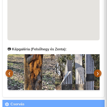
📷 Képgaléria (Felsőhegy és Zenta):
❮
❯
Csorvás