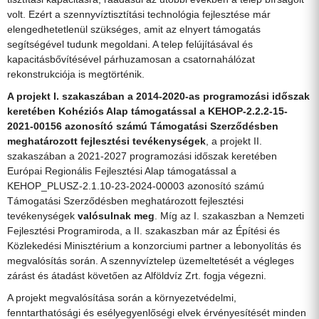
volt. Ezért a szennyvíztisztítási technológia fejlesztése már
elengedhetetlenül szükséges, amit az elnyert támogatás
segítségével tudunk megoldani. A telep felújításával és
kapacitásbővítésével párhuzamosan a csatornahálózat
rekonstrukciója is megtörténik.
A projekt I. szakaszában a 2014-2020-as programozási időszak
keretében Kohéziós Alap támogatással a KEHOP-2.2.2-15-
2021-00156 azonosító számú Támogatási Szerződésben
meghatározott fejlesztési tevékenységek
, a projekt II.
szakaszában a 2021-2027 programozási időszak keretében
Európai Regionális Fejlesztési Alap támogatással a
KEHOP_PLUSZ-2.1.10-23-2024-00003 azonosító számú
Támogatási Szerződésben meghatározott fejlesztési
tevékenységek
valósulnak meg
. Míg az I. szakaszban a Nemzeti
Fejlesztési Programiroda, a II. szakaszban már az Építési és
Közlekedési Minisztérium a konzorciumi partner a lebonyolítás és
megvalósítás során. A szennyvíztelep üzemeltetését a végleges
zárást és átadást követően az Alföldvíz Zrt. fogja végezni.
A projekt megvalósítása során a környezetvédelmi,
fenntarthatósági és esélyegyenlőségi elvek érvényesítését minden