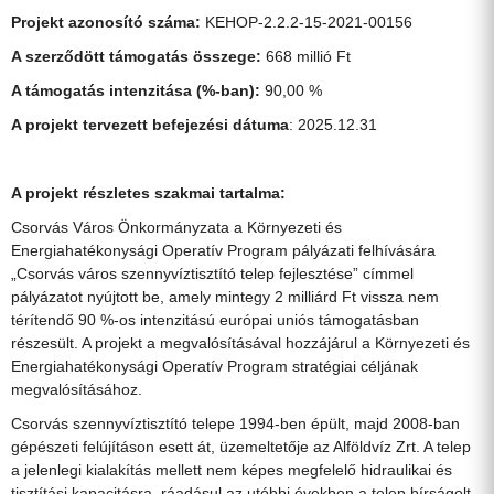
Projekt azonosító száma:
KEHOP-2.2.2-15-2021-00156
A szerződött támogatás összege:
668 millió Ft
A támogatás intenzitása (%-ban):
90,00 %
A projekt tervezett befejezési dátuma
: 2025.12.31
A projekt részletes szakmai tartalma:
Csorvás Város Önkormányzata a Környezeti és
Energiahatékonysági Operatív Program pályázati felhívására
„Csorvás város szennyvíztisztító telep fejlesztése” címmel
pályázatot nyújtott be, amely mintegy 2 milliárd Ft vissza nem
térítendő 90 %-os intenzitású európai uniós támogatásban
részesült. A projekt a megvalósításával hozzájárul a Környezeti és
Energiahatékonysági Operatív Program stratégiai céljának
megvalósításához.
Csorvás szennyvíztisztító telepe 1994-ben épült, majd 2008-ban
gépészeti felújításon esett át, üzemeltetője az Alföldvíz Zrt. A telep
a jelenlegi kialakítás mellett nem képes megfelelő hidraulikai és
tisztítási kapacitásra, ráadásul az utóbbi években a telep bírságolt