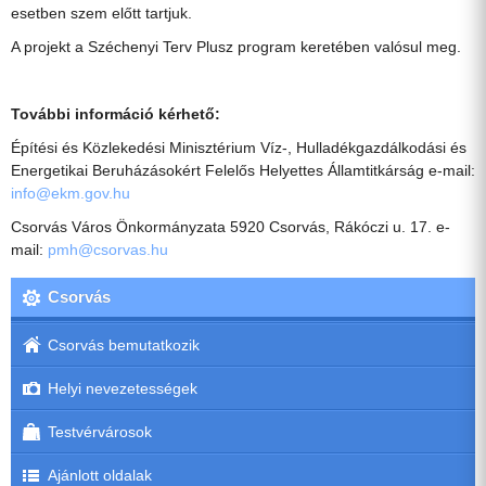
esetben szem előtt tartjuk.
A projekt a Széchenyi Terv Plusz program keretében valósul meg.
További információ kérhető:
Építési és Közlekedési Minisztérium Víz-, Hulladékgazdálkodási és
Energetikai Beruházásokért Felelős Helyettes Államtitkárság e-mail:
info@ekm.gov.hu
Csorvás Város Önkormányzata 5920 Csorvás, Rákóczi u. 17. e-
mail:
pmh@csorvas.hu
Csorvás
Csorvás bemutatkozik
Helyi nevezetességek
Testvérvárosok
Ajánlott oldalak