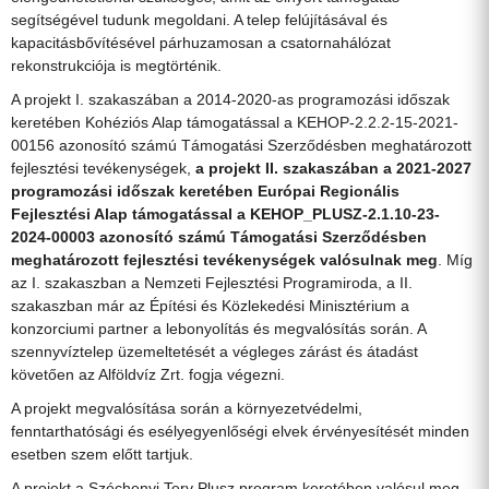
segítségével tudunk megoldani. A telep felújításával és
kapacitásbővítésével párhuzamosan a csatornahálózat
rekonstrukciója is megtörténik.
A projekt I. szakaszában a 2014-2020-as programozási időszak
keretében Kohéziós Alap támogatással a KEHOP-2.2.2-15-2021-
00156 azonosító számú Támogatási Szerződésben meghatározott
fejlesztési tevékenységek,
a projekt II. szakaszában a 2021-2027
programozási időszak keretében Európai Regionális
Fejlesztési Alap támogatással a KEHOP_PLUSZ-2.1.10-23-
2024-00003 azonosító számú Támogatási Szerződésben
meghatározott fejlesztési tevékenységek
valósulnak meg
. Míg
az I. szakaszban a Nemzeti Fejlesztési Programiroda, a II.
szakaszban már az Építési és Közlekedési Minisztérium a
konzorciumi partner a lebonyolítás és megvalósítás során. A
szennyvíztelep üzemeltetését a végleges zárást és átadást
követően az Alföldvíz Zrt. fogja végezni.
A projekt megvalósítása során a környezetvédelmi,
fenntarthatósági és esélyegyenlőségi elvek érvényesítését minden
esetben szem előtt tartjuk.
A projekt a Széchenyi Terv Plusz program keretében valósul meg.