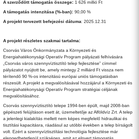
A szerződött támogatás összege:
1 626 millió Ft
A támogatás intenzitása (%-ban):
90,00 %
A projekt tervezett befejezési dátuma
: 2025.12.31
A projekt részletes szakmai tartalma:
Csorvás Város Önkormányzata a Környezeti és
Energiahatékonysági Operatív Program pályázati felhívására
„Csorvás város szennyvíztisztító telep fejlesztése” címmel
pályázatot nyújtott be, amely mintegy 2 milliárd Ft vissza nem
térítendő 90 %-os intenzitású európai uniós támogatásban
részesült. A projekt a megvalósításával hozzájárul a Környezeti és
Energiahatékonysági Operatív Program stratégiai céljának
megvalósításához.
Csorvás szennyvíztisztító telepe 1994-ben épült, majd 2008-ban
gépészeti felújításon esett át, üzemeltetője az Alföldvíz Zrt. A telep
a jelenlegi kialakítás mellett nem képes megfelelő hidraulikai és
tisztítási kapacitásra, ráadásul az utóbbi években a telep bírságolt
volt. Ezért a szennyvíztisztítási technológia fejlesztése már
elengedhetetlenül szükséges, amit az elnyert támogatás