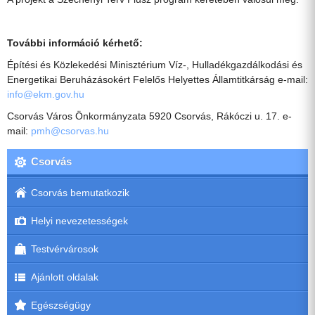
További információ kérhető:
Építési és Közlekedési Minisztérium Víz-, Hulladékgazdálkodási és
Energetikai Beruházásokért Felelős Helyettes Államtitkárság e-mail:
info@ekm.gov.hu
Csorvás Város Önkormányzata 5920 Csorvás, Rákóczi u. 17. e-
mail:
pmh@csorvas.hu
Csorvás
Csorvás bemutatkozik
Helyi nevezetességek
Testvérvárosok
Ajánlott oldalak
Egészségügy