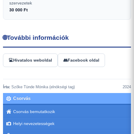
szervezetek
30 000 Ft
🌐
További információk
💻
Hivatalos weboldal
👥
Facebook oldal
Írta:
Szőke Tünde Mónika (elnökségi tag)
2024
Csorvás
Csorvás bemutatkozik
Helyi nevezetességek