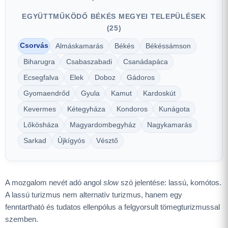
EGYÜTTMŰKÖDŐ BÉKÉS MEGYEI TELEPÜLÉSEK
(25)
Csorvás
Almáskamarás
Békés
Békéssámson
Biharugra
Csabaszabadi
Csanádapáca
Ecsegfalva
Elek
Doboz
Gádoros
Gyomaendrőd
Gyula
Kamut
Kardoskút
Kevermes
Kétegyháza
Kondoros
Kunágota
Lőkösháza
Magyardombegyház
Nagykamarás
Sarkad
Újkígyós
Vésztő
A mozgalom nevét adó angol
slow
szó jelentése: lassú, komótos.
A lassú turizmus nem alternatív turizmus, hanem egy
fenntartható és tudatos ellenpólus a felgyorsult tömegturizmussal
szemben.