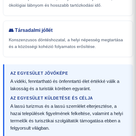
ökológiai lábnyom és hosszabb tartózkodási idő.
👥 Társadalmi jóllét
Konszenzusos döntéshozatal, a helyi népesség megtartása
és a közösségi kohézió folyamatos erősítése.
AZ EGYESÜLET JÖVŐKÉPE
A vidéki, fenntartható és önfenntartó élet értékké válik a
lakosság és a turisták körében egyaránt.
AZ EGYESÜLET KÜLDETÉSE ÉS CÉLJA
A lassú turizmus és a lassú szemlélet elterjesztése, a
hazai települések figyelmének felkeltése, valamint a helyi
termelők és turisztikai szolgáltatók támogatása ebben a
felgyorsult világban.