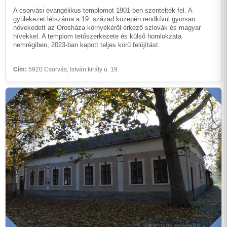
A csorvási evangélikus templomot 1901-ben szentelték fel. A
gyülekezet létszáma a 19. század közepén rendkívül gyorsan
növekedett az Orosháza környékéről érkező szlovák és magyar
hívekkel. A templom tetőszerkezete és külső homlokzata
nemrégiben, 2023-ban kapott teljes körű felújítást.
Cím:
5920 Csorvás, István király u. 19.