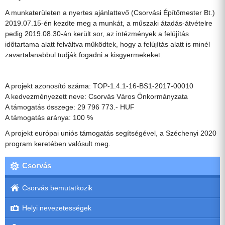
A munkaterületen a nyertes ajánlattevő (Csorvási Építőmester Bt.)
2019.07.15-én kezdte meg a munkát, a műszaki átadás-átvételre
pedig 2019.08.30-án került sor, az intézmények a felújítás
időtartama alatt felváltva működtek, hogy a felújítás alatt is minél
zavartalanabbul tudják fogadni a kisgyermekeket.
A projekt azonosító száma: TOP-1.4.1-16-BS1-2017-00010
A kedvezményezett neve: Csorvás Város Önkormányzata
A támogatás összege: 29 796 773.- HUF
A támogatás aránya: 100 %
A projekt európai uniós támogatás segítségével, a Széchenyi 2020
program keretében valósult meg.
Csorvás
Csorvás bemutatkozik
Helyi nevezetességek