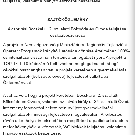
felújítása, valamint a hiányzó eszközök beszerzése.
SAJTÓKÖZLEMÉNY
A csorvási Bocskai u. 2. sz. alatti Bölcsőde és Óvoda felújítása,
eszközbeszerzése
A projekt a Nemzetgazdasági Minisztérium Regionális Fejlesztési
Operatív Programok Irányító Hatósága döntése értelmében 100%-
os intenzitású vissza nem térítendő támogatást nyert. A projekt a
TOP-14.1-16 kódszámú Felhívásban megfogalmazott átfogó
célokkal összhangban van, a projekt keretében a gyermekellátási
szolgáltatások (bölcsőde, óvoda) fejlesztését vállalta az
Önkormányzat.
A cél az volt, hogy a projekt keretében Bocskai u. 2. sz. alatti
Bölcsőde és Óvoda, valamint az István király u. 34. sz. alatti Óvoda
intézmény fenntartási helyszínein nyújtott gyermekellátási
szolgáltatások minőségi fejlesztése megvalósuljon. A fejlesztés
révén a két helyszín tekintetében megtörtént a padlóburkolatok, a
melegítőkonyhák, a kézmosók, WC blokkok felújítása, valamint a
hiányzó eszközök beszerzése.