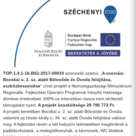
TOP-1.4.1-16-BS1-2017-00010
azonosító számú, „
A csorvási
Bocskai u. 2. sz. alatti Bölcsőde és Óvoda felújítása,
eszközbeszerzése
” című projekt a Nemzetgazdasági Minisztérium
Regionális Fejlesztési Operatív Programok Irányító Hatósága
döntése értelmében 100%-os intenzitású vissza nem térítendő
támogatást nyert.
A projekt összköltsége 29 796 773 Ft.
A projekt keretében Bocskai u. 2. sz. alatti Bölcsőde és Óvoda,
valamint az István király u. 34. sz. alatti Óvoda felújítása valósul
meg. A fejlesztés révén a két helyszín tekintetében megtörténik a
padlóburkolatok, a melegítőkonyhák, a kézmosók, WC blokkok