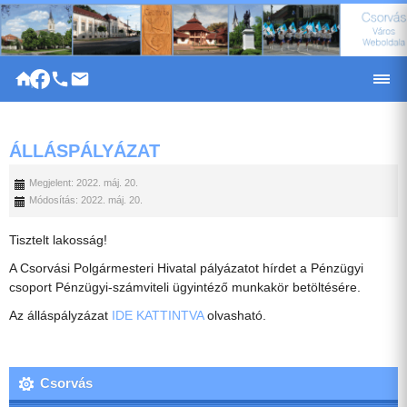
|
ÁLLÁSPÁLYÁZAT
Megjelent: 2022. máj. 20.
Módosítás: 2022. máj. 20.
Tisztelt lakosság!
A Csorvási Polgármesteri Hivatal pályázatot hírdet a Pénzügyi
csoport Pénzügyi-számviteli ügyintéző munkakör betöltésére.
Az álláspályzázat
IDE KATTINTVA
olvasható.
Csorvás