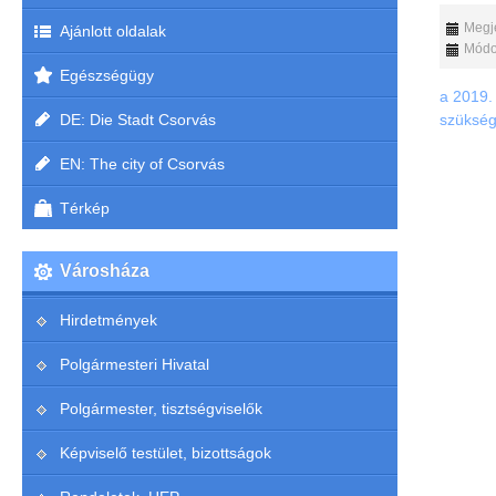
Megje
Ajánlott oldalak
Módos
Egészségügy
a 2019.
DE: Die Stadt Csorvás
szükség
EN: The city of Csorvás
Térkép
Városháza
Hirdetmények
Polgármesteri Hivatal
Polgármester, tisztségviselők
Képviselő testület, bizottságok