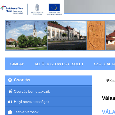
CÍMLAP
ALFÖLD SLOW EGYESÜLET
SZOLGÁLT
Csorvás
Ke
Csorvás bemutatkozik
Válas
Helyi nevezetességek
VÁLA
Testvérvárosok