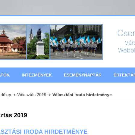
ATÓK
INTÉZMÉNYEK
ESEMÉNYNAPTÁR
ÉRTÉKTÁ
zdőlap
Választás 2019
Választási iroda hirdetménye
ztás 2019
SZTÁSI IRODA HIRDETMÉNYE