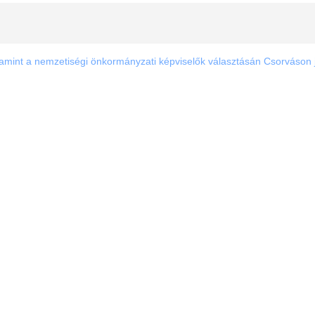
lamint a nemzetiségi önkormányzati képviselők választásán Csorváson j