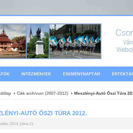
ATÓK
INTÉZMÉNYEK
ESEMÉNYNAPTÁR
ÉRTÉKTÁ
zdőlap
Cikk archívum (2007-2012)
Meszlényi-Autó Őszi Túra 20
LÉNYI-AUTÓ ŐSZI TÚRA 2012.
ítás: 2014. július 21.