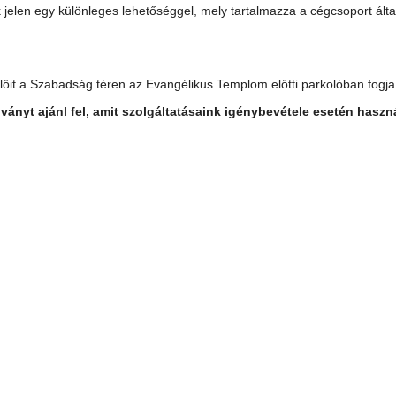
 jelen egy különleges lehetőséggel, mely tartalmazza a cégcsoport álta
előit a Szabadság téren az Evangélikus Templom előtti parkolóban fogja 
ányt ajánl fel, amit szolgáltatásaink igénybevétele esetén haszná