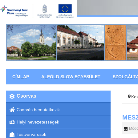
CÍMLAP
ALFÖLD SLOW EGYESÜLET
SZOLGÁLT
Csorvás
Ke
Csorvás bemutatkozik
MESZ
Helyi nevezetességek
Módos
Testvérvárosok