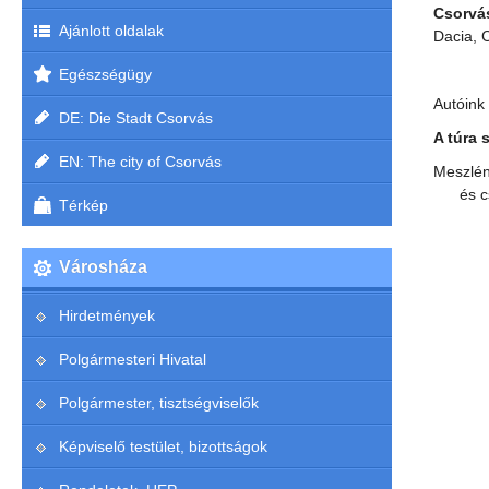
Csorvás
Ajánlott oldalak
Dacia, 
Egészségügy
Autóink 
DE: Die Stadt Csorvás
A túra 
EN: The city of Csorvás
Meszlén
és cs
Térkép
Városháza
Hirdetmények
Polgármesteri Hivatal
Polgármester, tisztségviselők
Képviselő testület, bizottságok