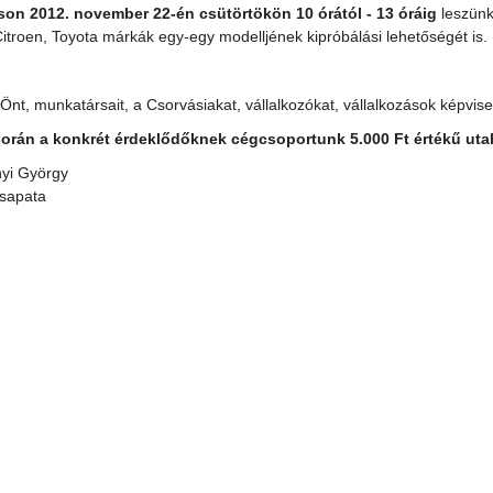
on 2012. november 22-én csütörtökön 10 órától - 13 óráig
leszünk
Citroen, Toyota márkák egy-egy modelljének kipróbálási lehetőségét is.
Önt, munkatársait, a Csorvásiakat, vállalkozókat, vállalkozások képvis
során a konkrét érdeklődőknek cégcsoportunk 5.000 Ft értékű utalv
yi György
apata