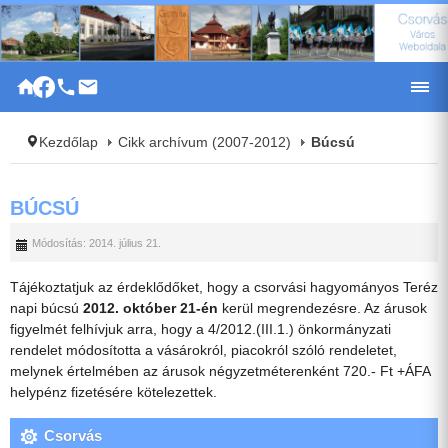
|
Kezdőlap
Cikk archívum (2007-2012)
Búcsú
BÚCSÚ
Módosítás: 2014. július 21.
Tájékoztatjuk az érdeklődőket, hogy a csorvási hagyományos Teréz
napi búcsú
2012. október 21-én
kerül megrendezésre. Az árusok
figyelmét felhívjuk arra, hogy a 4/2012.(III.1.) önkormányzati
rendelet módosította a vásárokról, piacokról szóló rendeletet,
melynek értelmében az árusok négyzetméterenként 720.- Ft +ÁFA
helypénz fizetésére kötelezettek.
Csorvás