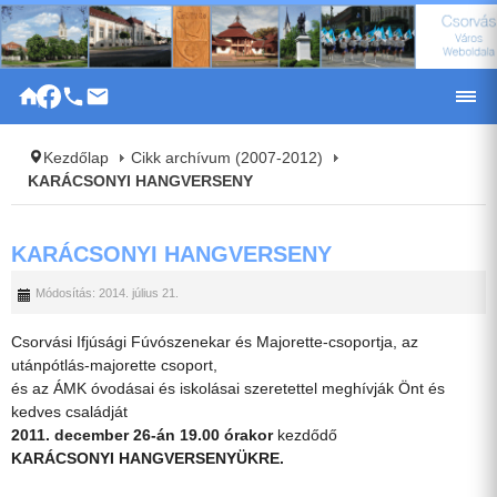
|
Kezdőlap
Cikk archívum (2007-2012)
KARÁCSONYI HANGVERSENY
KARÁCSONYI HANGVERSENY
Módosítás: 2014. július 21.
Csorvási Ifjúsági Fúvószenekar és Majorette-csoportja, az
utánpótlás-majorette csoport,
és az ÁMK óvodásai és iskolásai szeretettel meghívják Önt és
kedves családját
2011. december 26-án 19.00 órakor
kezdődő
KARÁCSONYI HANGVERSENYÜKRE.