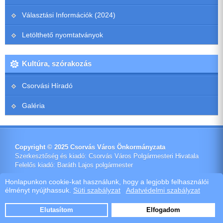
Választási Információk (2024)
Letölthető nyomtatványok
Kultúra, szórakozás
Csorvási Híradó
Galéria
Copyright © 2025 Csorvás Város Önkormányzata
Szerkesztőség és kiadó: Csorvás Város Polgármesteri Hivatala
Felelős kiadó: Baráth Lajos polgármester
Impresszum
Honlapunkon cookie-kat használunk, hogy a legjobb felhasználói
élményt nyújthassuk.
Süti szabályzat
Adatvédelmi szabályzat
Ötletes Megoldások Kft.
Webdeisign
|
Webhost
Elutasítom
Elfogadom
Szoftver értékesítés