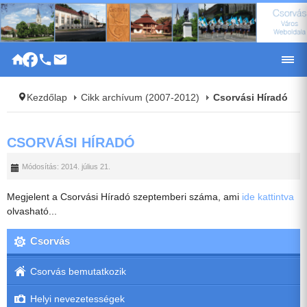
|
Kezdőlap
Cikk archívum (2007-2012)
Csorvási Híradó
CSORVÁSI HÍRADÓ
Módosítás: 2014. július 21.
Megjelent a Csorvási Híradó szeptemberi száma, ami
ide kattintva
olvasható...
Csorvás
Csorvás bemutatkozik
Helyi nevezetességek