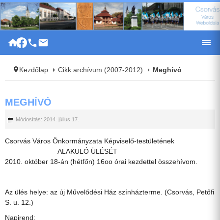
|
Kezdőlap
Cikk archívum (2007-2012)
Meghívó
MEGHÍVÓ
Módosítás: 2014. július 17.
Csorvás Város Önkormányzata Képviselő-testületének
ALAKULÓ ÜLÉSÉT
2010. október 18-án (hétfőn) 16oo órai kezdettel összehívom.
Az ülés helye: az új Művelődési Ház színházterme. (Csorvás, Petőfi
S. u. 12.)
Napirend: