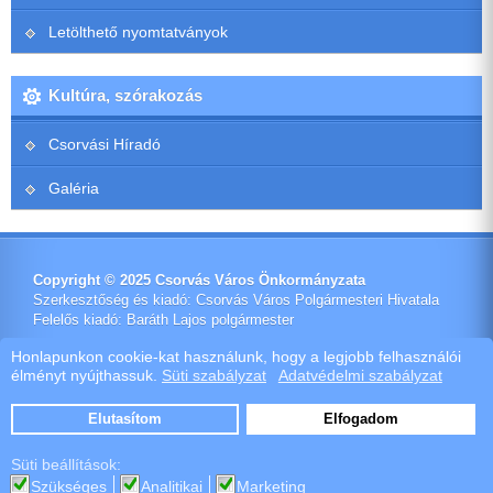
Letölthető nyomtatványok
Kultúra, szórakozás
Csorvási Híradó
Galéria
Copyright © 2025 Csorvás Város Önkormányzata
Szerkesztőség és kiadó: Csorvás Város Polgármesteri Hivatala
Felelős kiadó: Baráth Lajos polgármester
Impresszum
Honlapunkon cookie-kat használunk, hogy a legjobb felhasználói
élményt nyújthassuk.
Süti szabályzat
Adatvédelmi szabályzat
Ötletes Megoldások Kft.
Webdeisign
|
Webhost
Elutasítom
Elfogadom
Szoftver értékesítés
Süti beállítások:
Szükséges
Analitikai
Marketing