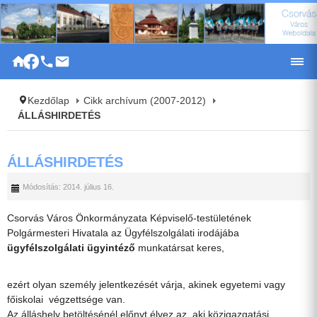
|
Kezdőlap
Cikk archívum (2007-2012)
ÁLLÁSHIRDETÉS
ÁLLÁSHIRDETÉS
Módosítás: 2014. július 16.
Csorvás Város Önkormányzata Képviselő-testületének
Polgármesteri Hivatala az Ügyfélszolgálati irodájába
ügyfélszolgálati ügyintéző
munkatársat keres,
ezért olyan személy jelentkezését várja, akinek egyetemi vagy
főiskolai végzettsége van.
Az álláshely betöltésénél előnyt élvez az, aki közigazgatási