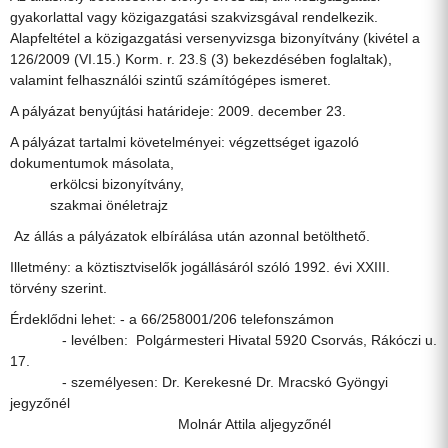
gyakorlattal vagy közigazgatási szakvizsgával rendelkezik.
Alapfeltétel a közigazgatási versenyvizsga bizonyítvány (kivétel a
126/2009 (VI.15.) Korm. r. 23.§ (3) bekezdésében foglaltak),
valamint felhasználói szintű számítógépes ismeret.
A pályázat benyújtási határideje: 2009. december 23.
A pályázat tartalmi követelményei: végzettséget igazoló
dokumentumok másolata,
erkölcsi bizonyítvány,
szakmai önéletrajz
Az állás a pályázatok elbírálása után azonnal betölthető.
Illetmény: a köztisztviselők jogállásáról szóló 1992. évi XXIII.
törvény szerint.
Érdeklődni lehet: - a 66/258001/206 telefonszámon
- levélben: Polgármesteri Hivatal 5920 Csorvás, Rákóczi u.
17.
- személyesen: Dr. Kerekesné Dr. Mracskó Gyöngyi
jegyzőnél
Molnár Attila aljegyzőnél