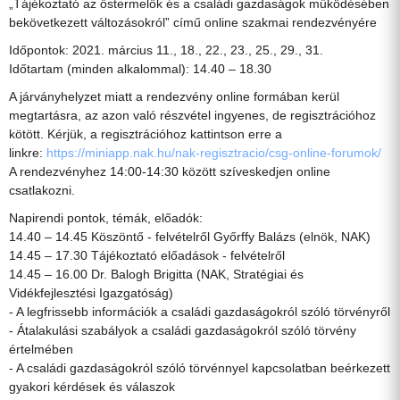
„Tájékoztató az őstermelők és a családi gazdaságok működésében
bekövetkezett változásokról” című online szakmai rendezvényére
Időpontok: 2021. március 11., 18., 22., 23., 25., 29., 31.
Időtartam (minden alkalommal): 14.40 – 18.30
A járványhelyzet miatt a rendezvény online formában kerül
megtartásra, az azon való részvétel ingyenes, de regisztrációhoz
kötött. Kérjük, a regisztrációhoz kattintson erre a
linkre:
https://miniapp.nak.hu/nak-regisztracio/csg-online-forumok/
A rendezvényhez 14:00-14:30 között szíveskedjen online
csatlakozni.
Napirendi pontok, témák, előadók:
14.40 – 14.45 Köszöntő - felvételről Győrffy Balázs (elnök, NAK)
14.45 – 17.30 Tájékoztató előadások - felvételről
14.45 – 16.00 Dr. Balogh Brigitta (NAK, Stratégiai és
Vidékfejlesztési Igazgatóság)
- A legfrissebb információk a családi gazdaságokról szóló törvényről
- Átalakulási szabályok a családi gazdaságokról szóló törvény
értelmében
- A családi gazdaságokról szóló törvénnyel kapcsolatban beérkezett
gyakori kérdések és válaszok