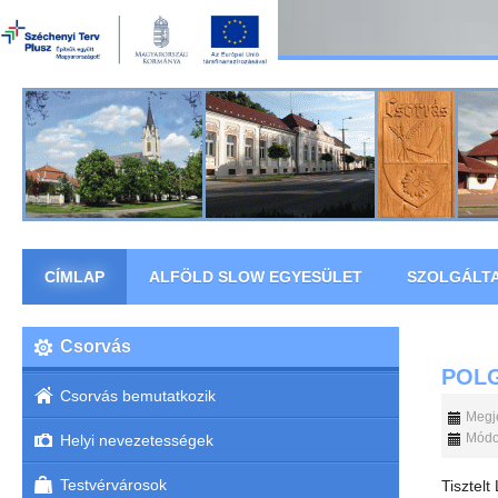
CÍMLAP
ALFÖLD SLOW EGYESÜLET
SZOLGÁLT
Csorvás
POL
Csorvás bemutatkozik
Megje
Módos
Helyi nevezetességek
Testvérvárosok
Tisztelt