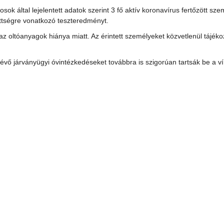
 által lejelentett adatok szerint 3 fő aktív koronavírus fertőzött sze
öttségre vonatkozó teszteredményt.
 az oltóanyagok hiánya miatt. Az érintett személyeket közvetlenül tájéko
évő járványügyi óvintézkedéseket továbbra is szigorúan tartsák be a v