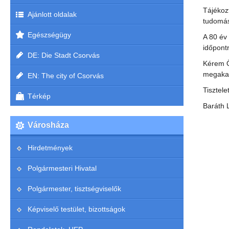
Tájékoz
Ajánlott oldalak
tudomás
Egészségügy
A 80 év 
időpont
DE: Die Stadt Csorvás
Kérem Ö
megaka
EN: The city of Csorvás
Tisztelet
Térkép
Baráth 
Városháza
Hirdetmények
Polgármesteri Hivatal
Polgármester, tisztségviselők
Képviselő testület, bizottságok