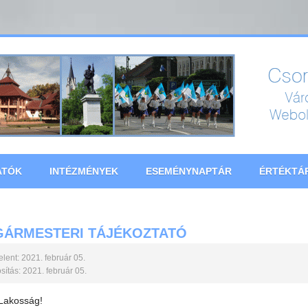
ATÓK
INTÉZMÉNYEK
ESEMÉNYNAPTÁR
ÉRTÉKTÁ
GÁRMESTERI TÁJÉKOZTATÓ
lent: 2021. február 05.
ítás: 2021. február 05.
 Lakosság!