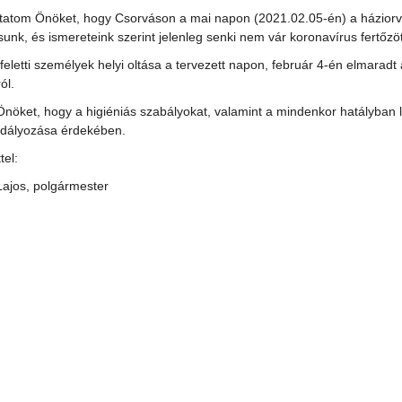
tatom Önöket, hogy Csorváson a mai napon (2021.02.05-én) a háziorvosok
unk, és ismereteink szerint jelenleg senki nem vár koronavírus fertőz
feletti személyek helyi oltása a tervezett napon, február 4-én elmaradt
ról.
nöket, hogy a higiéniás szabályokat, valamint a mindenkor hatályban l
dályozása érdekében.
tel:
Lajos, polgármester