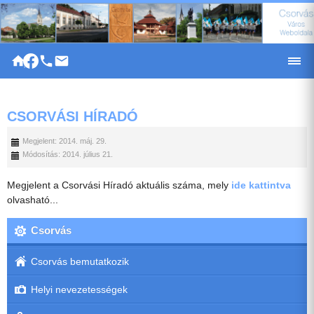
|
CSORVÁSI HÍRADÓ
Megjelent: 2014. máj. 29.
Módosítás: 2014. július 21.
Megjelent a Csorvási Híradó aktuális száma, mely
ide kattintva
olvasható...
Csorvás
Csorvás bemutatkozik
Helyi nevezetességek