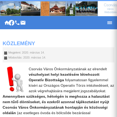
|
KÖZLEMÉNY
Megjelent: 2020. március 14.
Módosítás: 2020. március 14.
Csorvás Város Önkormányzatának az elrendelt
vészhelyzet helyi kezelésére létrehozott
Operatív Bizottsága
folyamatosan figyelemmel
kíséri az Országos Operatív Törzs intézkedéseit, az
azok végrehajtására megjelent jogszabályokat.
Amennyiben szükséges, hétvégén is meghozza a halasztást
nem tűrő döntéseket, és ezekről azonnal tájékoztatást nyújt
Csorvás Város Önkormányzatának honlapján és közösségi
oldalán
(az esetleges óvoda és bölcsőde bezárással