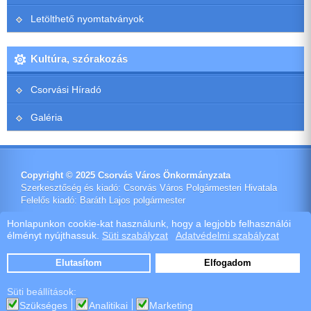
Letölthető nyomtatványok
Kultúra, szórakozás
Csorvási Híradó
Galéria
Copyright © 2025 Csorvás Város Önkormányzata
Szerkesztőség és kiadó: Csorvás Város Polgármesteri Hivatala
Felelős kiadó: Baráth Lajos polgármester
Impresszum
Honlapunkon cookie-kat használunk, hogy a legjobb felhasználói
élményt nyújthassuk.
Süti szabályzat
Adatvédelmi szabályzat
Ötletes Megoldások Kft.
Webdeisign
|
Webhost
Elutasítom
Elfogadom
Szoftver értékesítés
Süti beállítások:
Szükséges
Analitikai
Marketing