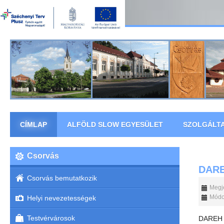
CÍMLAP
ALFÖLD SLOW EGYESÜLET
SZOLGÁLT
Csorvás
DAR
Csorvás bemutatkozik
Megje
Módos
Helyi nevezetességek
Testvérvárosok
DAREH B