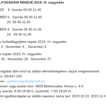
FOGADÁSI RENDJE 2019. IV. negyedév
R 9. Szerda 09:30-11:45
ER 6. Szerda 09:30-11:45
09:30-11:45
BER 4. Szerda 09:30-11:45
09:30-11:45
ív hulladékgyűjtési naptár 2019. IV. negyedév
 4., November 4., December 6.
at naptár 2019. IV. negyedév
r 25. November 29. December 27.
zolgálati időn kívül az alábbi elérhetőségeken várjuk megkeresését:
on: 66/447-150
ben:
ugyfelszolgalat@grnkft.hu
esen vagy postai úton: 5600 Békéscsaba, Kinizsi u. 4-6.
s szerda: 8:00-15:00 h, csütörtök: 7:00-19:00 h)
nti ügyfélszolgálat az alábbi napokon zárva tart: 2019.10.23, 2019.11.