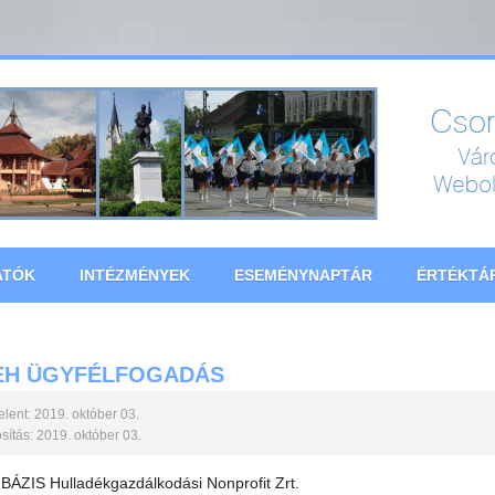
ATÓK
INTÉZMÉNYEK
ESEMÉNYNAPTÁR
ÉRTÉKTÁ
EH ÜGYFÉLFOGADÁS
lent: 2019. október 03.
ítás: 2019. október 03.
ÁZIS Hulladékgazdálkodási Nonprofit Zrt.