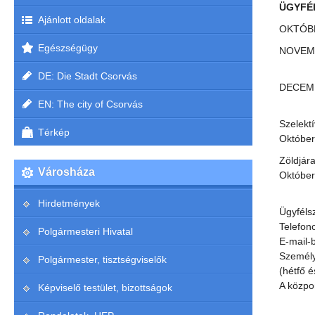
ÜGYFÉL
Ajánlott oldalak
OKTÓBE
Egészségügy
NOVEMB
20. 
DE: Die Stadt Csorvás
DECEM
18. 
EN: The city of Csorvás
Szelekt
Térkép
Október
Zöldjár
Városháza
Októbe
Hirdetmények
Ügyféls
Telefon
Polgármesteri Hivatal
E-mail-
Személy
Polgármester, tisztségviselők
(hétfő é
A közpo
Képviselő testület, bizottságok