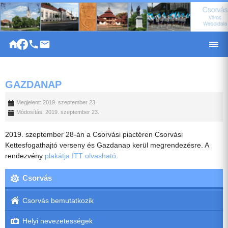
|
GAZDANAP
Megjelent: 2019. szeptember 23.
Módosítás: 2019. szeptember 23.
2019. szeptember 28-án a Csorvási piactéren Csorvási
Kettesfogathajtó verseny és Gazdanap kerül megrendezésre. A
rendezvény
plakátja ITT olvasható.
Csorvás
Csorvás bemutatkozik
Helyi nevezetességek