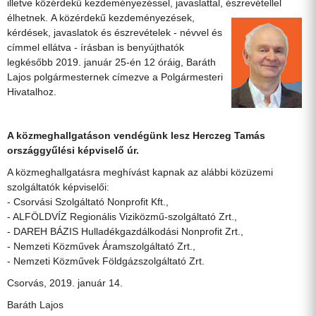
illetve közérdekű kezdeményezéssel, javaslattal, észrevétellel
élhetnek.
A közérdekű kezdeményezések,
kérdések, javaslatok és észrevételek - névvel és
címmel ellátva - írásban is benyújthatók
legkésőbb 2019. január 25-én 12 óráig, Baráth
Lajos polgármesternek címezve a Polgármesteri
Hivatalhoz.
A közmeghallgatáson vendégünk lesz Herczeg Tamás
országgyűlési képviselő úr.
A közmeghallgatásra meghívást kapnak az alábbi közüzemi
szolgáltatók képviselői:
- Csorvási Szolgáltató Nonprofit Kft.,
- ALFÖLDVÍZ Regionális Viziközmű-szolgáltató Zrt.,
- DAREH BÁZIS Hulladékgazdálkodási Nonprofit Zrt.,
- Nemzeti Közművek Áramszolgáltató Zrt.,
- Nemzeti Közművek Földgázszolgáltató Zrt.
Csorvás, 2019. január 14.
Baráth Lajos