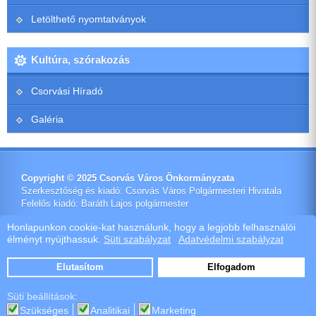
Letölthető nyomtatványok
Kultúra, szórakozás
Csorvási Híradó
Galéria
Copyright © 2025 Csorvás Város Önkormányzata
Szerkesztőség és kiadó: Csorvás Város Polgármesteri Hivatala
Felelős kiadó: Baráth Lajos polgármester
Impresszum
Honlapunkon cookie-kat használunk, hogy a legjobb felhasználói
élményt nyújthassuk.
Süti szabályzat
Adatvédelmi szabályzat
Ötletes Megoldások Kft.
Webdeisign
|
Webhost
Elutasítom
Elfogadom
Szoftver értékesítés
Süti beállítások:
Szükséges
Analitikai
Marketing