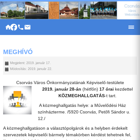
|
MEGHÍVÓ
Megjelent: 2019. január 17.
Módosítás: 2019. január 22.
Csorvás Város Önkormányzatának Képviselő-testülete
2019. január 28-án
(hétfőn)
17 órai
kezdettel
KÖZMEGHALLGATÁS
-t tart.
A közmeghallgatás helye: a Művelődési Ház
színházterme. /5920 Csorvás, Petőfi Sándor u.
12./
A közmeghallgatáson a választópolgárok és a helyben érdekelt
szervezetek képviselői bármely témakörben kérdést tehetnek fel,