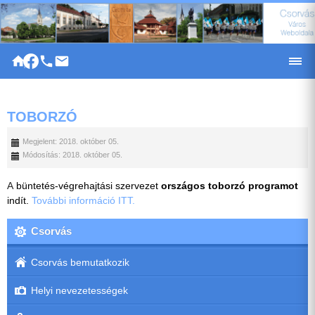
|
TOBORZÓ
Megjelent: 2018. október 05.
Módosítás: 2018. október 05.
A
büntetés-végrehajtási szervezet
országos toborzó programot
indít.
További információ ITT.
Csorvás
Csorvás bemutatkozik
Helyi nevezetességek