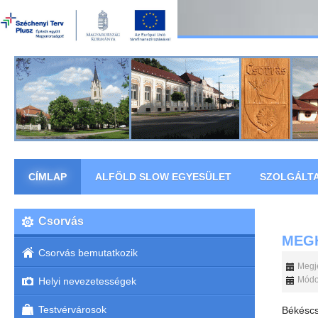
CÍMLAP
ALFÖLD SLOW EGYESÜLET
SZOLGÁLT
Csorvás
MEG
Csorvás bemutatkozik
Megje
Módos
Helyi nevezetességek
Testvérvárosok
Békésc