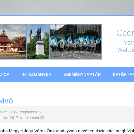
ATÓK
INTÉZMÉNYEK
ESEMÉNYNAPTÁR
ÉRTÉKTÁ
HÍVÓ
lent: 2017. szeptember 20.
ítás: 2017. szeptember 20.
saba Megyei Jogú Város Önkormányzata nevében tisztelettel meg