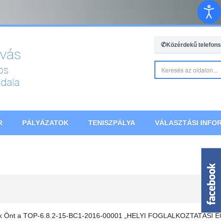
✆
Közérdekű telefon
R
PÁLYÁZATOK
TENISZPÁLYA
VÁLASZTÁSI INFOR
hívjuk Önt a TOP-6.8.2-15-BC1-2016-00001 „HELYI FOGLALKOZTATÁ