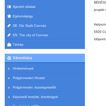
BÉKÉSC
Ajánlott oldalak
projekt
Egészségügy
Helyszí
DE: Die Stadt Csorvás
5920 Cs
EN: The city of Csorvás
Időpont
Térkép
Városháza
Hirdetmények
Polgármesteri Hivatal
Polgármester, tisztségviselők
Képviselő testület, bizottságok