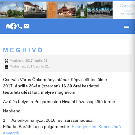
|
M E G H Í V Ó
Megjelent: 2017. április 21.
Módosítás: 2017. április 21.
Csorvás Város Önkormányzatának Képviselő-testülete
2017. április 26-án
(szerdán)
16.30 óra
i kezdettel
testületi ülés
t tart, melyre meghívom.
Az ülés helye: a Polgármesteri Hivatal házasságkötő terme.
Napirend:
1. Az önkormányzat 2016. évi zárszámadása.
Előadó: Baráth Lajos polgármester
Előterjesztés
Kapcsolódó
anyagok