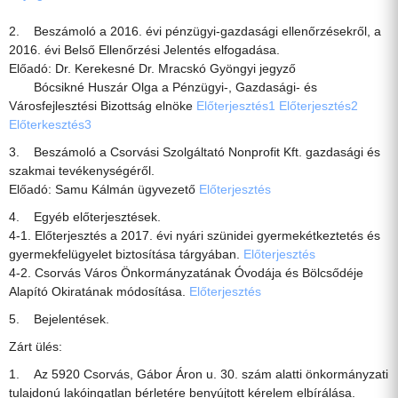
2. Beszámoló a 2016. évi pénzügyi-gazdasági ellenőrzésekről, a
2016. évi Belső Ellenőrzési Jelentés elfogadása.
Előadó: Dr. Kerekesné Dr. Mracskó Gyöngyi jegyző
Bócsikné Huszár Olga a Pénzügyi-, Gazdasági- és
Városfejlesztési Bizottság elnöke
Előterjesztés1
Előterjesztés2
Előterkesztés3
3. Beszámoló a Csorvási Szolgáltató Nonprofit Kft. gazdasági és
szakmai tevékenységéről.
Előadó: Samu Kálmán ügyvezető
Előterjesztés
4. Egyéb előterjesztések.
4-1. Előterjesztés a 2017. évi nyári szünidei gyermekétkeztetés és
gyermekfelügyelet biztosítása tárgyában.
Előterjesztés
4-2. Csorvás Város Önkormányzatának Óvodája és Bölcsődéje
Alapító Okiratának módosítása.
Előterjesztés
5. Bejelentések.
Zárt ülés:
1. Az 5920 Csorvás, Gábor Áron u. 30. szám alatti önkormányzati
tulajdonú lakóingatlan bérletére benyújtott kérelem elbírálása.