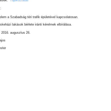
tések.
Tájékoztatás
:
elem a Szabadság téri trafik épületével kapcsolatosan.
skeházi lakások bérlete iránti kérelmek elbírálása.
 2016. augusztus 26.
ajos
ster