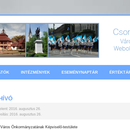
ATÓK
INTÉZMÉNYEK
ESEMÉNYNAPTÁR
ÉRTÉKTÁ
HÍVÓ
lent: 2016. augusztus 26.
ítás: 2016. augusztus 26.
Város Önkormányzatának Képviselő-testülete