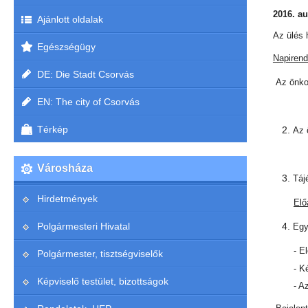
2016. a
Ajánlott oldalak
Az ülés 
Egészségügy
Napirend
DE: Die Stadt Csorvás
Az önkor
EN: The city of Csorvás
Térkép
Az 
Városháza
Táj
Hirdetmények
Elő
Polgármesteri Hivatal
Egy
- E
Polgármester, tisztségviselők
- K
Képviselő testület, bizottságok
- A