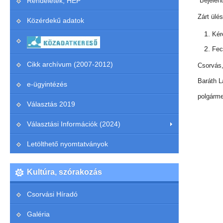
Rendeletek, HEP
Bejelen
Zárt ülés
Közérdekű adatok
Kér
Fec
Cikk archívum (2007-2012)
Csorvás,
Baráth L
e-ügyintézés
polgárme
Választás 2019
Választási Információk (2024)
Letölthető nyomtatványok
Kultúra, szórakozás
Csorvási Híradó
Galéria