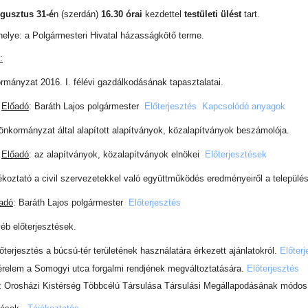
ugusztus 31-é
n (szerdán)
16.30 órai
kezdettel
testületi ülést
tart.
helye: a Polgármesteri Hivatal házasságkötő terme.
:
mányzat 2016. I. félévi gazdálkodásának tapasztalatai.
Előadó
: Baráth Lajos polgármester
Előterjesztés
Kapcsolódó anyagok
önkormányzat által alapított alapítványok, közalapítványok beszámolója.
Előadó
: az alapítványok, közalapítványok elnökei
Előterjesztések
ékoztató a civil szervezetekkel való együttműködés eredményeiről a település 
adó
: Baráth Lajos polgármester
Előterjesztés
éb előterjesztések.
lőterjesztés a búcsú-tér területének használatára érkezett ajánlatokról.
Előterj
érelem a Somogyi utca forgalmi rendjének megváltoztatására.
Előterjesztés
z Orosházi Kistérség Többcélú Társulása Társulási Megállapodásának módos