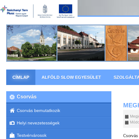
CÍMLAP
ALFÖLD SLOW EGYESÜLET
SZOLGÁLT
Csorvás
MEG
Csorvás bemutatkozik
Megje
Módos
Helyi nevezetességek
Testvérvárosok
Csorvás 