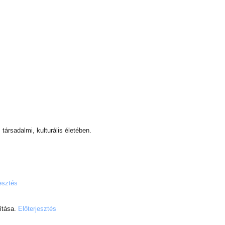
társadalmi, kulturális életében.
esztés
ítása.
Előterjesztés