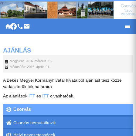
|
AJÁNLÁS
Megjelent: 2016. március 31.
Módosítás: 2016. április 01.
A Békés Megyei Kormányhivatal hivatalból ajánlást tesz közzé
vadászterületek határaira.
Az ajánlások
ITT
és
ITT
olvashatóak.
Csorvás
Csorvás bemutatkozik
Helyi nevezetességek