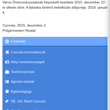
Város Önkormányzatának Képviselő-testülete 2015. december 22-
ei ülésén dönt. A lakásba történő beköltözés időpontja: 2016. január
4.
Csorvás, 2015. december 2.
Polgármesteri Hivatal
Csorvás
Csorvás bemutatkozik
Helyi nevezetességek
Testvérvárosok
Ajánlott oldalak
Egészségügy
DE: Die Stadt Csorvás