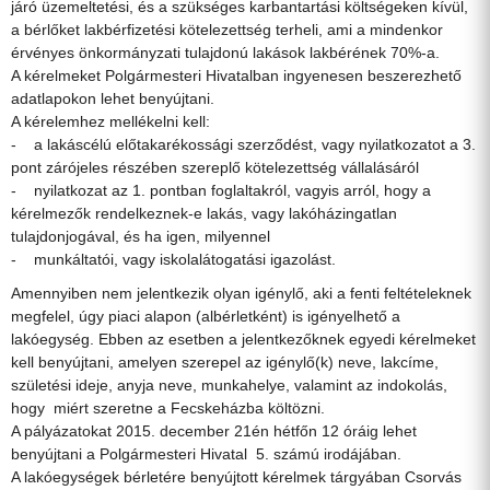
járó üzemeltetési, és a szükséges karbantartási költségeken kívül,
a bérlőket lakbérfizetési kötelezettség terheli, ami a mindenkor
érvényes önkormányzati tulajdonú lakások lakbérének 70%-a.
A kérelmeket Polgármesteri Hivatalban ingyenesen beszerezhető
adatlapokon lehet benyújtani.
A kérelemhez mellékelni kell:
- a lakáscélú előtakarékossági szerződést, vagy nyilatkozatot a 3.
pont zárójeles részében szereplő kötelezettség vállalásáról
- nyilatkozat az 1. pontban foglaltakról, vagyis arról, hogy a
kérelmezők rendelkeznek-e lakás, vagy lakóházingatlan
tulajdonjogával, és ha igen, milyennel
- munkáltatói, vagy iskolalátogatási igazolást.
Amennyiben nem jelentkezik olyan igénylő, aki a fenti feltételeknek
megfelel, úgy piaci alapon (albérletként) is igényelhető a
lakóegység. Ebben az esetben a jelentkezőknek egyedi kérelmeket
kell benyújtani, amelyen szerepel az igénylő(k) neve, lakcíme,
születési ideje, anyja neve, munkahelye, valamint az indokolás,
hogy miért szeretne a Fecskeházba költözni.
A pályázatokat 2015. december 21én hétfőn 12 óráig lehet
benyújtani a Polgármesteri Hivatal 5. számú irodájában.
A lakóegységek bérletére benyújtott kérelmek tárgyában Csorvás