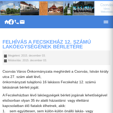
|
FELHÍVÁS A FECSKEHÁZ 12. SZÁMÚ
LAKÓEGYSÉGÉNEK BÉRLETÉRE
Megjelent: 2015. december 03.
Módosítás: 2015. december 03.
Csorvás Város Önkormányzata meghirdeti a Csorvás, István király
utca 27. szám alatt lévő,
önkormányzati tulajdonú 16 lakásos Fecskeház 12. számú
lakásának bérleti jogát.
A Fecskeházban lévő lakóegységek bérleti jogának lehetőségével
elsősorban olyan 35 év alatti házastársi vagy élettársi
kapcsolatban élő fiatalok élhetnek, akik:
1. sem együttesen, sem külön-külön önálló lakás- vagy