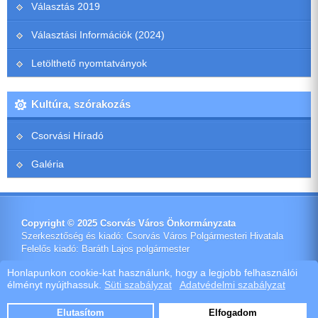
Választás 2019
Választási Információk (2024)
Letölthető nyomtatványok
Kultúra, szórakozás
Csorvási Híradó
Galéria
Copyright © 2025 Csorvás Város Önkormányzata
Szerkesztőség és kiadó: Csorvás Város Polgármesteri Hivatala
Felelős kiadó: Baráth Lajos polgármester
Impresszum
Honlapunkon cookie-kat használunk, hogy a legjobb felhasználói
élményt nyújthassuk.
Süti szabályzat
Adatvédelmi szabályzat
Ötletes Megoldások Kft.
Webdeisign
|
Webhost
Elutasítom
Elfogadom
Szoftver értékesítés