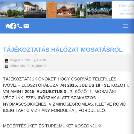
|
TÁJÉKOZTATÁS HÁLÓZAT MOSATÁSRÓL
Megjelent: 2015. július 30.
Módosítás: 2015. július 30.
TÁJÉKOZTATJUK ÖNÖKET, HOGY CSORVÁS TELEPÜLÉS
IVÓVÍZ – ELOSZTÓHÁLÓZATÁN
2015. JÚLIUS 16 - 31.
KÖZÖTT,
VALAMINT
2015. AUGUSZTUS 3 - 7.
KÖZÖTT MOSATÁST
VÉGZÜNK. EZEN IDŐSZAK ALATT SZAKASZOS
NYOMÁSCSÖKKENÉS, VÍZMINŐSÉGROMLÁS, ILLETVE RÖVID
IDEIG TARTÓ VÍZHIÁNY FORDULHAT, FORDUL ELŐ.
MEGÉRTÉSÜKET ÉS TÜRELMÜKET KÖSZÖNJÜK!