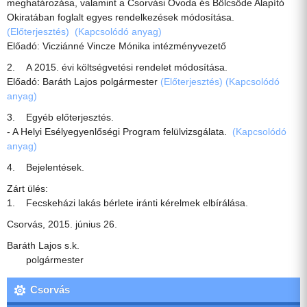
meghatározása, valamint a Csorvási Óvoda és Bölcsőde Alapító
Okiratában foglalt egyes rendelkezések módosítása.
(Előterjesztés)
(Kapcsolódó anyag)
Előadó: Vicziánné Vincze Mónika intézményvezető
2. A 2015. évi költségvetési rendelet módosítása.
Előadó: Baráth Lajos polgármester
(Előterjesztés)
(Kapcsolódó
anyag)
3. Egyéb előterjesztés.
- A Helyi Esélyegyenlőségi Program felülvizsgálata.
(Kapcsolódó
anyag)
4. Bejelentések.
Zárt ülés:
1. Fecskeházi lakás bérlete iránti kérelmek elbírálása.
Csorvás, 2015. június 26.
Baráth Lajos s.k.
polgármester
Csorvás