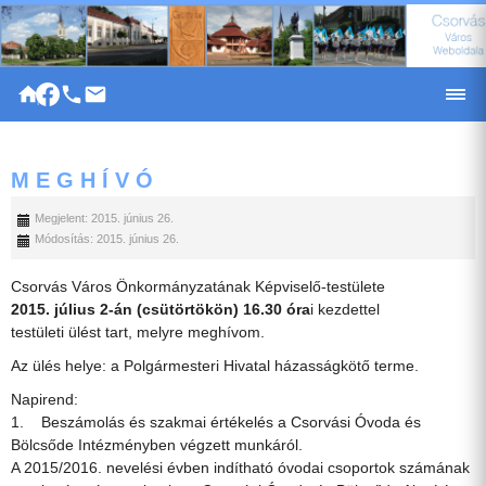
|
M E G H Í V Ó
Megjelent: 2015. június 26.
Módosítás: 2015. június 26.
Csorvás Város Önkormányzatának Képviselő-testülete
2015. július 2-án (csütörtökön) 16.30 óra
i kezdettel
testületi ülést tart, melyre meghívom.
Az ülés helye: a Polgármesteri Hivatal házasságkötő terme.
Napirend:
1. Beszámolás és szakmai értékelés a Csorvási Óvoda és
Bölcsőde Intézményben végzett munkáról.
A 2015/2016. nevelési évben indítható óvodai csoportok számának