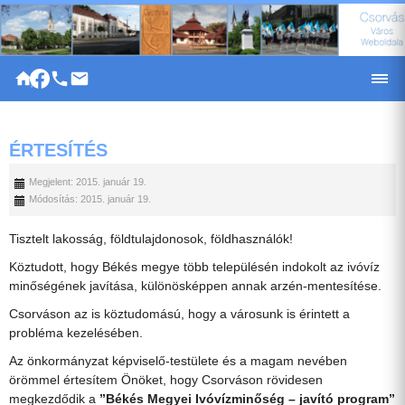
|
ÉRTESÍTÉS
Megjelent: 2015. január 19.
Módosítás: 2015. január 19.
Tisztelt lakosság, földtulajdonosok, földhasználók!
Köztudott, hogy Békés megye több településén indokolt az ivóvíz
minőségének javítása, különösképpen annak arzén-mentesítése.
Csorváson az is köztudomású, hogy a városunk is érintett a
probléma kezelésében.
Az önkormányzat képviselő-testülete és a magam nevében
örömmel értesítem Önöket, hogy Csorváson rövidesen
megkezdődik a
’’Békés Megyei Ivóvízminőség – javító program”