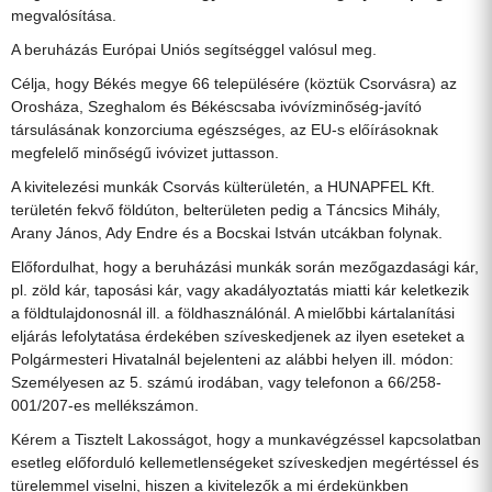
megvalósítása.
A beruházás Európai Uniós segítséggel valósul meg.
Célja, hogy Békés megye 66 településére (köztük Csorvásra) az
Orosháza, Szeghalom és Békéscsaba ivóvízminőség-javító
társulásának konzorciuma egészséges, az EU-s előírásoknak
megfelelő minőségű ivóvizet juttasson.
A kivitelezési munkák Csorvás külterületén, a HUNAPFEL Kft.
területén fekvő földúton, belterületen pedig a Táncsics Mihály,
Arany János, Ady Endre és a Bocskai István utcákban folynak.
Előfordulhat, hogy a beruházási munkák során mezőgazdasági kár,
pl. zöld kár, taposási kár, vagy akadályoztatás miatti kár keletkezik
a földtulajdonosnál ill. a földhasználónál. A mielőbbi kártalanítási
eljárás lefolytatása érdekében szíveskedjenek az ilyen eseteket a
Polgármesteri Hivatalnál bejelenteni az alábbi helyen ill. módon:
Személyesen az 5. számú irodában, vagy telefonon a 66/258-
001/207-es mellékszámon.
Kérem a Tisztelt Lakosságot, hogy a munkavégzéssel kapcsolatban
esetleg előforduló kellemetlenségeket szíveskedjen megértéssel és
türelemmel viselni, hiszen a kivitelezők a mi érdekünkben