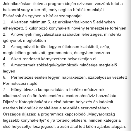
Jelentkezéskor, illetve a program idején szívesen veszünk fotót a
balkonról vagy a kertről, mely segíti a bírálók munkáját.
Elvárások és egyben a bírálat szempontjai:
1. A kertben minimum 5, az erkélyen/balkonon 5 edényben
elhelyezett, 3 különböző konyhakerti növény termesztése történjen
2. A növények megválasztása szabadon lehetséges, mindenki
igényének megfelelően
3. A megművelt terület legyen ötletesen kialakított, szép,
megfelelően gondozott, gyommentes, és egyben hasznos
4. A kert rendezett környezetben helyezkedjen el
5. A megtermelt zöldségek/gyümölcsök minősége megfelelő
legyen
6. Permetezés esetén legyen naprakészen, szabályosan vezetett
Permetezési napló
7. Előnyt élvez a komposztálás, a bio/öko módszerek
alkalmazása és öntözés esetén a csatorna/esővíz használata.
Díjazás: Kategóriánként az első három helyezés és indokolt
esetben különdíjak odaítélése a település szervezésében.
Országos díjazás: a programhoz kapcsolódó „Magyarország
legszebb konyhakertje” díjra történő jelölésre, minden kategória
első helyezettje lesz jogosult a zsűri által tett külön ajánlás alapján.