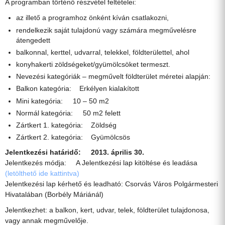
A programban történő részvétel feltételei:
az illető a programhoz önként kíván csatlakozni,
rendelkezik saját tulajdonú vagy számára megművelésre
átengedett
balkonnal, kerttel, udvarral, telekkel, földterülettel, ahol
konyhakerti zöldségeket/gyümölcsöket termeszt.
Nevezési kategóriák – megművelt földterület méretei alapján:
Balkon kategória: Erkélyen kialakított
Mini kategória: 10 – 50 m2
Normál kategória: 50 m2 felett
Zártkert 1. kategória: Zöldség
Zártkert 2. kategória: Gyümölcsös
Jelentkezési határidő: 2013. április 30.
Jelentkezés módja: A Jelentkezési lap kitöltése és leadása
(letölthető ide kattintva)
Jelentkezési lap kérhető és leadható: Csorvás Város Polgármesteri
Hivatalában (Borbély Máriánál)
Jelentkezhet: a balkon, kert, udvar, telek, földterület tulajdonosa,
vagy annak megművelője.