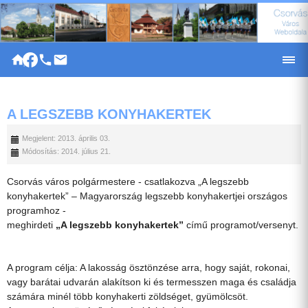
|
A LEGSZEBB KONYHAKERTEK
Megjelent: 2013. április 03.
Módosítás: 2014. július 21.
Csorvás város polgármestere - csatlakozva „A legszebb
konyhakertek” – Magyarország legszebb konyhakertjei országos
programhoz -
meghirdeti
„A legszebb konyhakertek”
című programot/versenyt.
A program célja: A lakosság ösztönzése arra, hogy saját, rokonai,
vagy barátai udvarán alakítson ki és termesszen maga és családja
számára minél több konyhakerti zöldséget, gyümölcsöt.