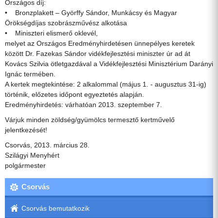
Országos díj:
• Bronzplakett – Györffy Sándor, Munkácsy és Magyar
Örökségdíjas szobrászművész alkotása
• Miniszteri elismerő oklevél,
melyet az Országos Eredményhirdetésen ünnepélyes keretek
között Dr. Fazekas Sándor vidékfejlesztési miniszter úr ad át
Kovács Szilvia ötletgazdával a Vidékfejlesztési Minisztérium Darányi
Ignác termében.
A kertek megtekintése: 2 alkalommal (május 1. - augusztus 31-ig)
történik, előzetes időpont egyeztetés alapján.
Eredményhirdetés: várhatóan 2013. szeptember 7.
Várjuk minden zöldség/gyümölcs termesztő kertművelő
jelentkezését!
Csorvás, 2013. március 28.
Szilágyi Menyhért
polgármester
Csorvás
Csorvás bemutatkozik