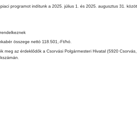
ci programot indítunk a 2025. július 1. és 2025. augusztus 31. közöt
l rendelkeznek
nkabér összege nettó 118.501,-Ft/hó.
yék meg az érdeklődők a Csorvási Polgármesteri Hivatal (5920 Csorvás, 
lékszámán.