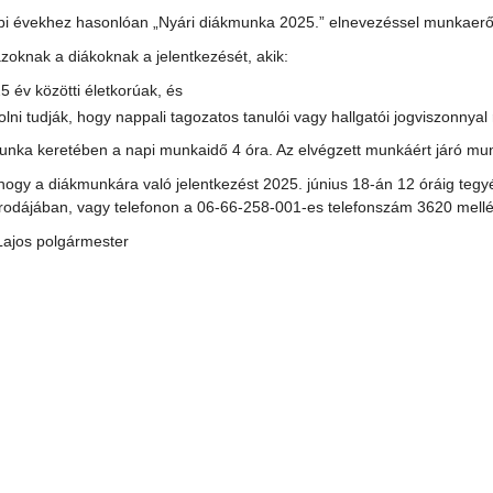
bi évekhez hasonlóan „Nyári diákmunka 2025.” elnevezéssel munkaerőpia
azoknak a diákoknak a jelentkezését, akik:
5 év közötti életkorúak, és
olni tudják, hogy nappali tagozatos tanulói vagy hallgatói jogviszonnya
unka keretében a napi munkaidő 4 óra. Az elvégzett munkáért járó mu
 hogy a diákmunkára való jelentkezést 2025. június 18-án 12 óráig teg
rodájában, vagy telefonon a 06-66-258-001-es telefonszám 3620 mel
Lajos polgármester