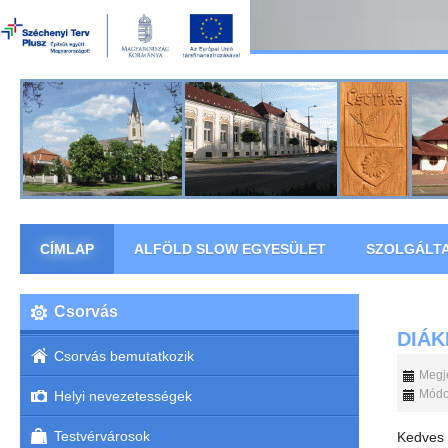
CÍMLAP
ALFÖLD SLOW EGYESÜLET
SZOLGÁLT
Csorvás
DIÁK
Csorvás bemutatkozik
Megje
Módos
Helyi nevezetességek
Testvérvárosok
Kedves 