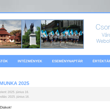
ATÓK
INTÉZMÉNYEK
ESEMÉNYNAPTÁR
ÉRTÉKTÁ
MUNKA 2025
lent: 2025. június 16.
ítás: 2025. június 16.
Diákok!