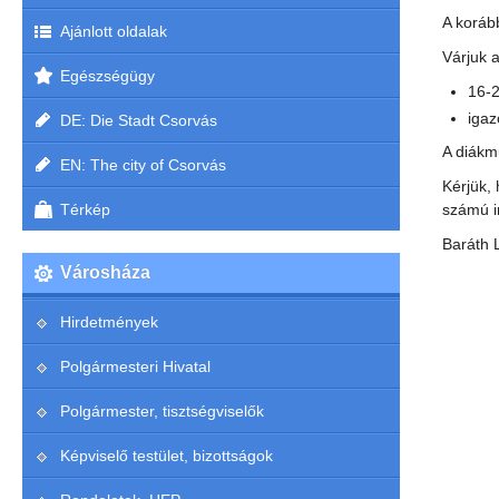
A koráb
Ajánlott oldalak
Várjuk 
Egészségügy
16-2
igaz
DE: Die Stadt Csorvás
A diákm
EN: The city of Csorvás
Kérjük,
Térkép
számú i
Baráth 
Városháza
Hirdetmények
Polgármesteri Hivatal
Polgármester, tisztségviselők
Képviselő testület, bizottságok