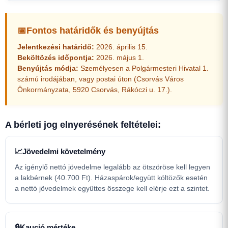
📅
Fontos határidők és benyújtás
Jelentkezési határidő:
2026. április 15.
Beköltözés időpontja:
2026. május 1.
Benyújtás módja:
Személyesen a Polgármesteri Hivatal 1.
számú irodájában, vagy postai úton (Csorvás Város
Önkormányzata, 5920 Csorvás, Rákóczi u. 17.).
A bérleti jog elnyerésének feltételei:
📈
Jövedelmi követelmény
Az igénylő nettó jövedelme legalább az ötszöröse kell legyen
a lakbérnek (40.700 Ft). Házaspárok/együtt költözők esetén
a nettó jövedelmek együttes összege kell elérje ezt a szintet.
🔒
Kaució mértéke