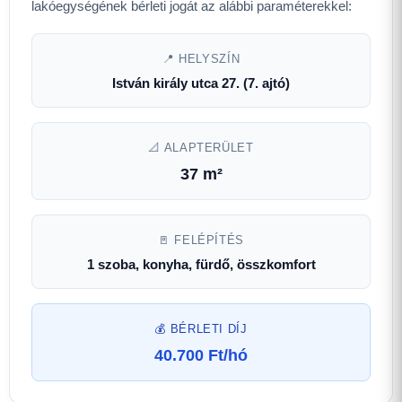
lakóegységének bérleti jogát az alábbi paraméterekkel:
📍 HELYSZÍN
István király utca 27. (7. ajtó)
📐 ALAPTERÜLET
37 m²
🚪 FELÉPÍTÉS
1 szoba, konyha, fürdő, összkomfort
💰 BÉRLETI DÍJ
40.700 Ft/hó