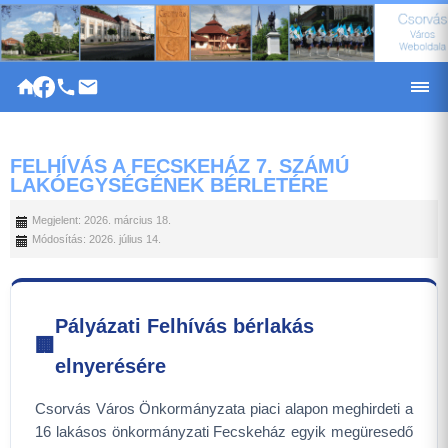
|
FELHÍVÁS A FECSKEHÁZ 7. SZÁMÚ
LAKÓEGYSÉGÉNEK BÉRLETÉRE
Megjelent: 2026. március 18.
Módosítás: 2026. július 14.
Pályázati Felhívás bérlakás
🏢
elnyerésére
Csorvás Város Önkormányzata piaci alapon meghirdeti a
16 lakásos önkormányzati Fecskeház egyik megüresedő