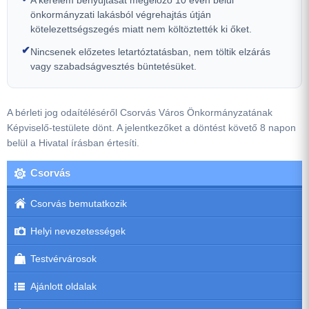
A kérelem benyújtását megelőző 10 éven belül
önkormányzati lakásból végrehajtás útján
kötelezettségszegés miatt nem költöztették ki őket.
✔
Nincsenek előzetes letartóztatásban, nem töltik elzárás
vagy szabadságvesztés büntetésüket.
A bérleti jog odaítéléséről Csorvás Város Önkormányzatának
Képviselő-testülete dönt. A jelentkezőket a döntést követő 8 napon
belül a Hivatal írásban értesíti.
Csorvás
Csorvás bemutatkozik
Helyi nevezetességek
Testvérvárosok
Ajánlott oldalak