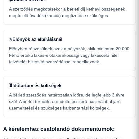
A szerződés megkötésekor a bérleti díj kéthavi összegének
megfelelő óvadék (kaució) megfizetése szükséges.
⭐
Előnyök az elbírálásnál
Előnyben részesülnek azok a pályázók, akik minimum 20.000
Ft/hó értékű lakás-előtakarékossági vagy lakáscélú hitel
felvételét biztosító szerződéssel rendelkeznek.
⏳
Időtartam és költségek
A bérleti szerződés határozatlan időre, de legfeljebb 3 évre
szól. A bérlőt terhelik a rendeltetésszerű használattal járó
üzemeltetési és szükséges karbantartási költségek.
A kérelemhez csatolandó dokumentumok: