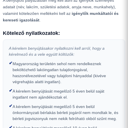
A benyújtott pályázatban meg kell adni az igénylők személyes
adatait (név, lakcím, születési adatok, anyja neve, munkahely),
valamint kötelezően mellékelni kell az
igénylők munkáltatói és
kereseti igazolását
.
Kötelező nyilatkozatok:
A kérelem benyújtásakor nyilatkozni kell arról, hogy a
kérelmező és a vele együtt költözők:
✔
Magyarország területén sehol nem rendelkeznek
beköltözhető lakóingatlan tulajdonjogával,
haszonélvezetével vagy tulajdoni hányaddal (kivéve
végrehajtás alatti ingatlan).
✔
A kérelem benyújtását megelőző 5 éven belül saját
ingatlant nem ajándékoztak el.
✔
A kérelem benyújtását megelőző 5 éven belül
önkormányzati bérlakás bérleti jogáról nem mondtak le, és
bérleti jogviszonyuk nem nekik felróható okból szűnt meg.
✔