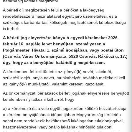
határnapig köteles megfizetni.
A bérleti díj megfizetésén felül a bérlőket a lakóegység
rendeltetésszerű használatával együtt járó üzemeltetési, és a
szükséges karbantartási költségek megfizetésének kötelezettsége
is terheli.
A bérleti jog elnyerésére irányuló egyedi kérelmeket 2026.
február 16. napjáig lehet benyújtani személyesen a
Polgármesteri Hivatal 1. számú irodájában, vagy postai úton
(Csorvás Város Önkormányzata, 5920 Csorvás, Rákóczi u. 17.)
úgy, hogy az a benyújtási határidőig megérkezzen.
A kérelemben fel kell tüntetni az igénylő(k) nevét, lakcímét,
születési idejét, anyja nevét, munkahelyét, továbbá mellékelni kell
az igénylő(k) munkáltatói, valamint kereseti igazolását.
Az önkormányzati bérlakások bérleti jogának elnyerésére benyújtott
kérelemben nyilatkozni kell arról, hogy
a) a kérelmező és a vele együtt jogszerűen költöző hozzátartozója
a kérelem benyújtásának időpontjában Magyarország területén
sehol nem rendelkezik beköltözhető lakóingatlan tulajdonjogával,
haszonélvezetével vagy önálló lakásnak minősülő tulajdoni