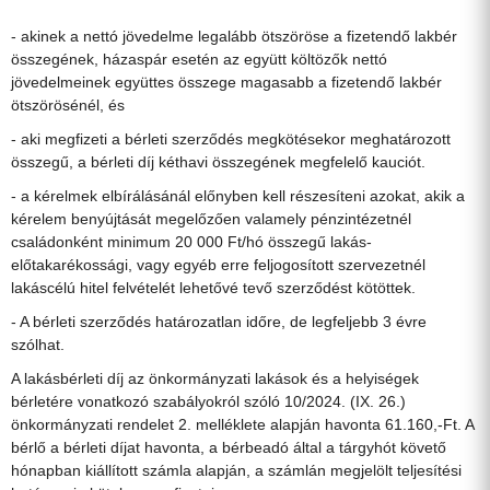
- akinek a nettó jövedelme legalább ötszöröse a fizetendő lakbér
összegének, házaspár esetén az együtt költözők nettó
jövedelmeinek együttes összege magasabb a fizetendő lakbér
ötszörösénél, és
- aki megfizeti a bérleti szerződés megkötésekor meghatározott
összegű, a bérleti díj kéthavi összegének megfelelő kauciót.
- a kérelmek elbírálásánál előnyben kell részesíteni azokat, akik a
kérelem benyújtását megelőzően valamely pénzintézetnél
családonként minimum 20 000 Ft/hó összegű lakás-
előtakarékossági, vagy egyéb erre feljogosított szervezetnél
lakáscélú hitel felvételét lehetővé tevő szerződést kötöttek.
- A bérleti szerződés határozatlan időre, de legfeljebb 3 évre
szólhat.
A lakásbérleti díj az önkormányzati lakások és a helyiségek
bérletére vonatkozó szabályokról szóló 10/2024. (IX. 26.)
önkormányzati rendelet 2. melléklete alapján havonta 61.160,-Ft. A
bérlő a bérleti díjat havonta, a bérbeadó által a tárgyhót követő
hónapban kiállított számla alapján, a számlán megjelölt teljesítési