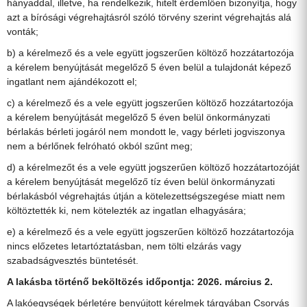
hányaddal, illetve, ha rendelkezik, hitelt érdemlően bizonyítja, hogy
azt a bírósági végrehajtásról szóló törvény szerint végrehajtás alá
vonták;
b) a kérelmező és a vele együtt jogszerűen költöző hozzátartozója
a kérelem benyújtását megelőző 5 éven belül a tulajdonát képező
ingatlant nem ajándékozott el;
c) a kérelmező és a vele együtt jogszerűen költöző hozzátartozója
a kérelem benyújtását megelőző 5 éven belül önkormányzati
bérlakás bérleti jogáról nem mondott le, vagy bérleti jogviszonya
nem a bérlőnek felróható okból szűnt meg;
d) a kérelmezőt és a vele együtt jogszerűen költöző hozzátartozóját
a kérelem benyújtását megelőző tíz éven belül önkormányzati
bérlakásból végrehajtás útján a kötelezettségszegése miatt nem
költöztették ki, nem kötelezték az ingatlan elhagyására;
e) a kérelmező és a vele együtt jogszerűen költöző hozzátartozója
nincs előzetes letartóztatásban, nem tölti elzárás vagy
szabadságvesztés büntetését.
A lakásba történő beköltözés időpontja: 2026. március 2.
A lakóegységek bérletére benyújtott kérelmek tárgyában Csorvás