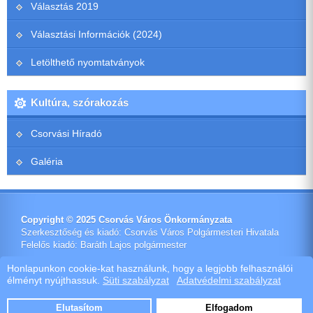
Választás 2019
Választási Információk (2024)
Letölthető nyomtatványok
Kultúra, szórakozás
Csorvási Híradó
Galéria
Copyright © 2025 Csorvás Város Önkormányzata
Szerkesztőség és kiadó: Csorvás Város Polgármesteri Hivatala
Felelős kiadó: Baráth Lajos polgármester
Impresszum
Honlapunkon cookie-kat használunk, hogy a legjobb felhasználói
élményt nyújthassuk.
Süti szabályzat
Adatvédelmi szabályzat
Ötletes Megoldások Kft.
Webdeisign
|
Webhost
Elutasítom
Elfogadom
Szoftver értékesítés