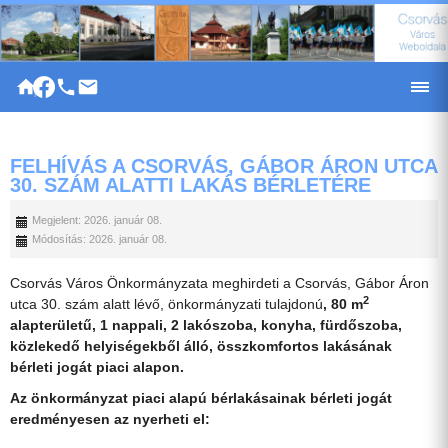
|
FELHÍVÁS A CSORVÁS, GÁBOR ÁRON UTCA
30. SZÁM ALATTI LAKÁS BÉRLETÉRE
Megjelent: 2026. január 08.
Módosítás: 2026. január 08.
Csorvás Város Önkormányzata meghirdeti a Csorvás, Gábor Áron
2
utca 30. szám alatt lévő, önkormányzati tulajdonú
, 80 m
alapterületű, 1 nappali, 2 lakószoba, konyha, fürdőszoba,
közlekedő helyiségekből álló, összkomfortos lakásának
bérleti jogát piaci alapon.
Az önkormányzat piaci alapú bérlakásainak bérleti jogát
eredményesen az nyerheti el: