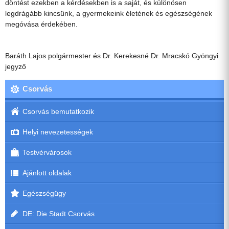
döntést ezekben a kérdésekben is a saját, és különösen
legdrágább kincsünk, a gyermekeink életének és egészségének
megóvása érdekében.
Baráth Lajos polgármester és Dr. Kerekesné Dr. Mracskó Gyöngyi
jegyző
Csorvás
Csorvás bemutatkozik
Helyi nevezetességek
Testvérvárosok
Ajánlott oldalak
Egészségügy
DE: Die Stadt Csorvás