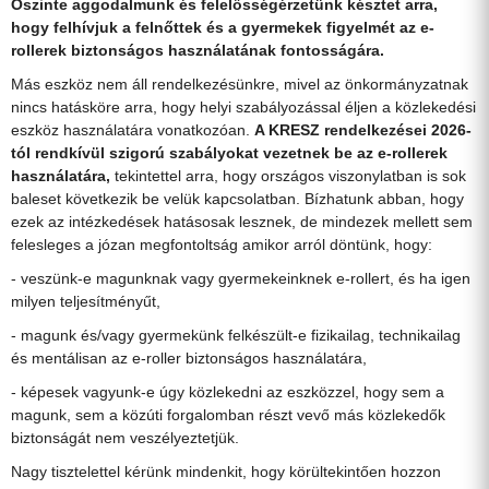
Őszinte aggodalmunk és felelősségérzetünk késztet arra,
hogy felhívjuk a felnőttek és a gyermekek figyelmét az e-
rollerek biztonságos használatának fontosságára.
Más eszköz nem áll rendelkezésünkre, mivel az önkormányzatnak
nincs hatásköre arra, hogy helyi szabályozással éljen a közlekedési
eszköz használatára vonatkozóan.
A KRESZ rendelkezései 2026-
tól rendkívül szigorú szabályokat vezetnek be az e-rollerek
használatára,
tekintettel arra, hogy országos viszonylatban is sok
baleset következik be velük kapcsolatban. Bízhatunk abban, hogy
ezek az intézkedések hatásosak lesznek, de mindezek mellett sem
felesleges a józan megfontoltság amikor arról döntünk, hogy:
- veszünk-e magunknak vagy gyermekeinknek e-rollert, és ha igen
milyen teljesítményűt,
- magunk és/vagy gyermekünk felkészült-e fizikailag, technikailag
és mentálisan az e-roller biztonságos használatára,
- képesek vagyunk-e úgy közlekedni az eszközzel, hogy sem a
magunk, sem a közúti forgalomban részt vevő más közlekedők
biztonságát nem veszélyeztetjük.
Nagy tisztelettel kérünk mindenkit, hogy körültekintően hozzon