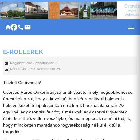
|
E-ROLLEREK
Megjelent: 2025. szeptember 22.
Módosítás: 2025. szeptember 24.
Tisztelt Csorvásiak!
Csorvás Város Önkormányzatának vezetői mély megdöbbenéssel
értesültek arról, hogy a közelmúltban két rendkívüli baleset is
bekövetkezett településünkön e-rollerek használata során. Az
egyiknél egy csorvási felnőtt, a másiknál egy csorvási gyermek
élete került közvetlen veszélybe, és ma még csak remélni tudjuk,
hogy mindketten maradandó fogyatékosság nélkül élik túl a
tragédiát.