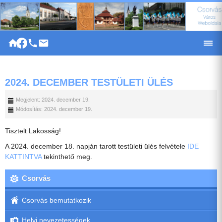
|
2024. DECEMBER TESTÜLETI ÜLÉS
Megjelent: 2024. december 19.
Módosítás: 2024. december 19.
Tisztelt Lakosság!
A 2024. december 18. napján tarott testületi ülés felvétele
IDE
KATTINTVA
tekinthető meg.
Csorvás
Csorvás bemutatkozik
Helyi nevezetességek