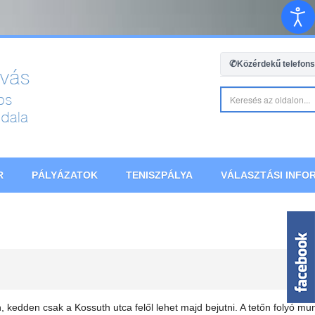
✆
Közérdekű telefon
R
PÁLYÁZATOK
TENISZPÁLYA
VÁLASZTÁSI INFOR
őn, kedden csak a Kossuth utca felől lehet majd bejutni. A tetőn folyó 