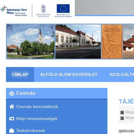
CÍMLAP
ALFÖLD SLOW EGYESÜLET
SZOLGÁLT
Csorvás
TÁJ
Csorvás bemutatkozik
Megje
Módos
Helyi nevezetességek
Testvérvárosok
ájékozta