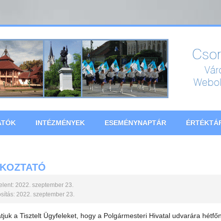
ATÓK
INTÉZMÉNYEK
ESEMÉNYNAPTÁR
ÉRTÉKTÁ
ÉKOZTATÓ
lent: 2022. szeptember 23.
ítás: 2022. szeptember 23.
tjuk a Tisztelt Ügyfeleket, hogy a Polgármesteri Hivatal udvarára hétf