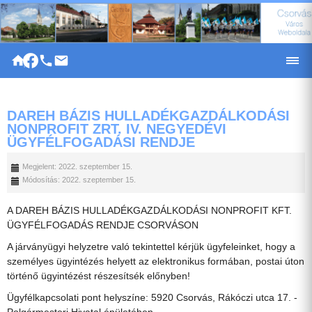
|
DAREH BÁZIS HULLADÉKGAZDÁLKODÁSI
NONPROFIT ZRT. IV. NEGYEDÉVI
ÜGYFÉLFOGADÁSI RENDJE
Megjelent: 2022. szeptember 15.
Módosítás: 2022. szeptember 15.
A DAREH BÁZIS HULLADÉKGAZDÁLKODÁSI NONPROFIT KFT.
ÜGYFÉLFOGADÁS RENDJE CSORVÁSON
A járványügyi helyzetre való tekintettel kérjük ügyfeleinket, hogy a
személyes ügyintézés helyett az elektronikus formában, postai úton
történő ügyintézést részesítsék előnyben!
Ügyfélkapcsolati pont helyszíne: 5920 Csorvás, Rákóczi utca 17. -