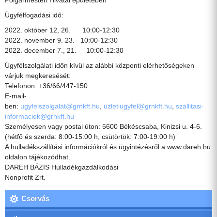
Polgármesteri Hivatal épületében
Ügyfélfogadási idő:
2022. október 12, 26. 10:00-12:30
2022. november 9. 23. 10:00-12:30
2022. december 7., 21. 10:00-12:30
Ügyfélszolgálati időn kívül az alábbi központi elérhetőségeken
várjuk megkeresését:
Telefonon: +36/66/447-150
E-mail-
ben:
ugyfelszolgalat@grnkft.hu
,
uzletiugyfel@grnkft.hu
,
szallitasi-
informaciok@grnkft.hu
Személyesen vagy postai úton: 5600 Békéscsaba, Kinizsi u. 4-6.
(hétfő és szerda: 8:00-15:00 h, csütörtök: 7:00-19:00 h)
A hulladékszállítási információkról és ügyintézésről a www.dareh.hu
oldalon tájékozódhat.
DAREH BÁZIS Hulladékgazdálkodási
Nonprofit Zrt.
Csorvás