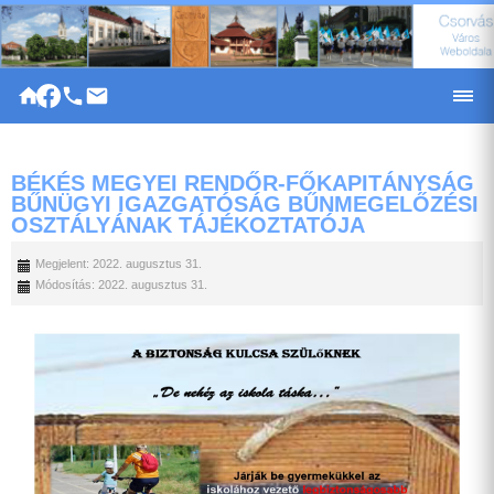
|
BÉKÉS MEGYEI RENDŐR-FŐKAPITÁNYSÁG
BŰNÜGYI IGAZGATÓSÁG BŰNMEGELŐZÉSI
OSZTÁLYÁNAK TÁJÉKOZTATÓJA
Megjelent: 2022. augusztus 31.
Módosítás: 2022. augusztus 31.