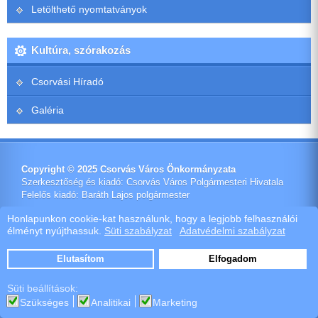
Letölthető nyomtatványok
Kultúra, szórakozás
Csorvási Híradó
Galéria
Copyright © 2025 Csorvás Város Önkormányzata
Szerkesztőség és kiadó: Csorvás Város Polgármesteri Hivatala
Felelős kiadó: Baráth Lajos polgármester
Impresszum
Honlapunkon cookie-kat használunk, hogy a legjobb felhasználói
élményt nyújthassuk.
Süti szabályzat
Adatvédelmi szabályzat
Ötletes Megoldások Kft.
Webdeisign
|
Webhost
Elutasítom
Elfogadom
Szoftver értékesítés
Süti beállítások:
Szükséges
Analitikai
Marketing