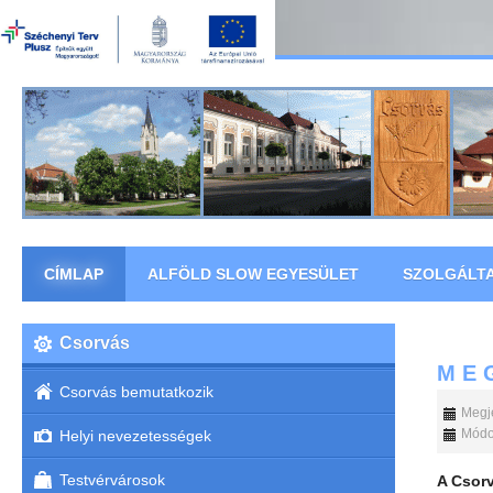
CÍMLAP
ALFÖLD SLOW EGYESÜLET
SZOLGÁLT
Csorvás
M E G
Csorvás bemutatkozik
Megje
Módos
Helyi nevezetességek
Testvérvárosok
A Csor