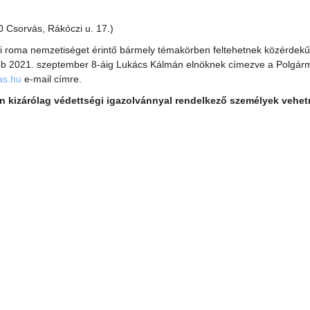
 Csorvás, Rákóczi u. 17.)
roma nemzetiséget érintő bármely témakörben feltehetnek közérdekű k
ésőbb 2021. szeptember 8-áig Lukács Kálmán elnöknek címezve a Polgárm
s.hu
e-mail címre.
 kizárólag védettségi igazolvánnyal rendelkező személyek vehetn