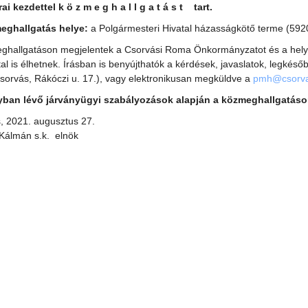
rai kezdettel
k ö z m e g h a l l g a t á s t tart.
eghallgatás helye:
a Polgármesteri Hivatal házasságkötő terme (5920
ghallgatáson megjelentek a Csorvási Roma Önkormányzatot és a helyi 
ttal is élhetnek. Írásban is benyújthatók a kérdések, javaslatok, legk
sorvás, Rákóczi u. 17.), vagy elektronikusan megküldve a
pmh@csorva
yban lévő járványügyi szabályozások alapján a közmeghallgatáson
, 2021. augusztus 27.
Kálmán s.k. elnök