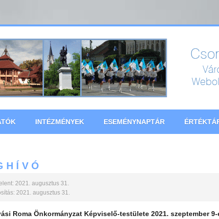
ATÓK
INTÉZMÉNYEK
ESEMÉNYNAPTÁR
ÉRTÉKTÁ
 H Í V Ó
lent: 2021. augusztus 31.
ítás: 2021. augusztus 31.
vási Roma Önkormányzat Képviselő-testülete
2021. szeptember 9-