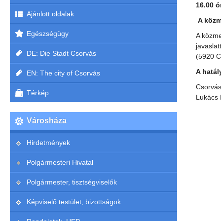
16.00 ó
Ajánlott oldalak
A közm
Egészségügy
A közme
javasla
DE: Die Stadt Csorvás
(5920 C
A hatál
EN: The city of Csorvás
Csorvás
Térkép
Lukács 
Városháza
Hirdetmények
Polgármesteri Hivatal
Polgármester, tisztségviselők
Képviselő testület, bizottságok