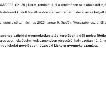
68/2022. (IX. 29.) Korm. rendelet 1. §-a értelmében az alábbiakról táj
lékleteként küldött Nyilatkozaton igényelt őszi szünidei étkezés helyet
t utáni első tanítási nap 2023. január 9. (hétfő). (Hosszabb lesz a téli 
ngyenes szünidei gyermekétkeztetés keretében a déli meleg főét
eres gyermekvédelmi kedvezményben részesülő, halmozottan hátrányo
vagy
iskolai nevelésben
részesülő
kiskorú
gyermeke számára: