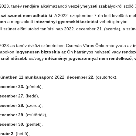
2023. tanév rendjére alkalmazandó veszélyhelyzeti szabályokról szóló 3
őszi szünet nem adható ki
. A 2022. szeptember 7-én kelt levelünk mel
ben
a megszokott
intézményi gyermekétkeztetést
veheti igénybe.
li szünet előtti utolsó tanítási nap 2022. december 21. (szerda), a szüne
2023-as tanév évközi szüneteiben Csorvás Város Önkormányzata az
i
apokon
ingyenesen biztosítja
az Ön hátrányos helyzetű vagy rendsz
snál idősebb
és/vagy
intézményi jogviszonnyal nem rendelkező
,
 szünetben 11 munkanapon:
2022.
december 22.
(csütörtök),
ecember 23.
(péntek),
ecember 27.
(kedd),
ecember 28.
(szerda),
ecember 29.
(csütörtök),
ecember
30.
(péntek),
anuár 2.
(hétfő),