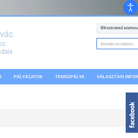
✆
Közérdekű telefon
R
PÁLYÁZATOK
TENISZPÁLYA
VÁLASZTÁSI INFOR