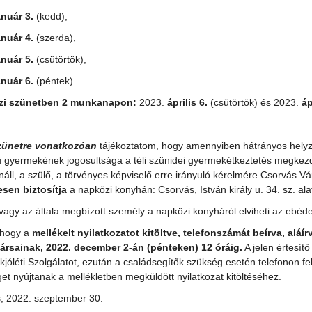
anuár 3.
(kedd),
anuár 4.
(szerda),
anuár 5.
(csütörtök),
anuár 6.
(péntek).
szi szünetben 2 munkanapon:
2023.
április 6.
(csütörtök) és 2023.
áp
szünetre vonatkozóan
tájékoztatom, hogy amennyiben hátrányos hely
ű gyermekének jogosultsága a téli szünidei gyermekétkeztetés megke
nnáll, a szülő, a törvényes képviselő erre irányuló kérelmére Csorvás
sen biztosítja
a napközi konyhán: Csorvás, István király u. 34. sz. ala
 vagy az általa megbízott személy a napközi konyháról elviheti az ebéd
 hogy a
mellékelt nyilatkozatot
kitöltve, telefonszámát beírva, aláí
rsainak, 2022. december 2-án (pénteken) 12 óráig.
A jelen értesít
jóléti Szolgálatot, ezután a családsegítők szükség esetén telefonon fe
et nyújtanak a mellékletben megküldött nyilatkozat kitöltéséhez.
, 2022. szeptember 30.