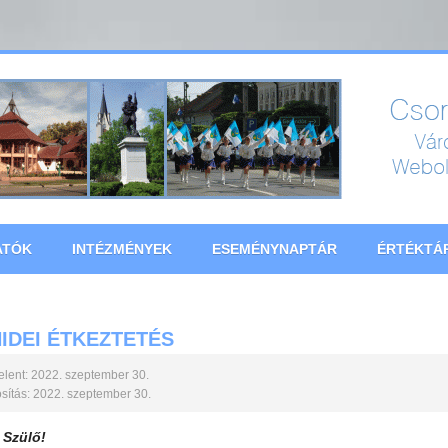
ATÓK
INTÉZMÉNYEK
ESEMÉNYNAPTÁR
ÉRTÉKTÁ
IDEI ÉTKEZTETÉS
lent: 2022. szeptember 30.
ítás: 2022. szeptember 30.
t Szülő!